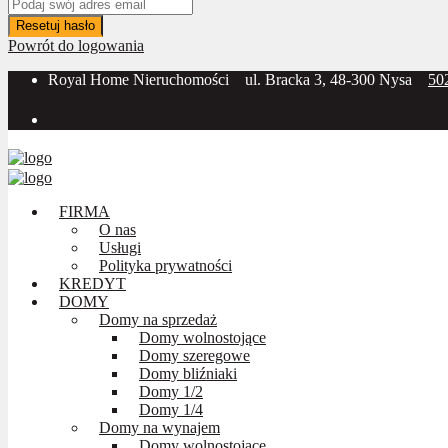
Resetuj hasło
Powrót do logowania
Royal Home Nieruchomości
ul. Bracka 3, 48-300 Nysa
50
Social Media:
FIRMA
O nas
Usługi
Polityka prywatności
KREDYT
DOMY
Domy na sprzedaż
Domy wolnostojące
Domy szeregowe
Domy bliźniaki
Domy 1/2
Domy 1/4
Domy na wynajem
Domy wolnostojące