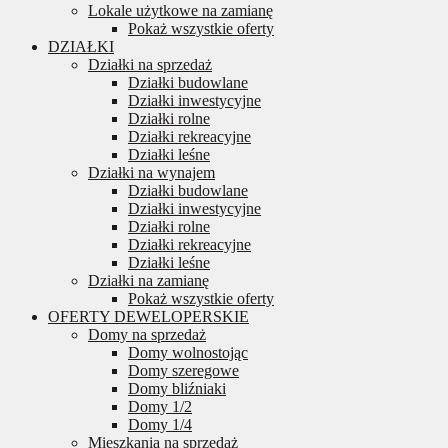
Lokale użytkowe na zamianę
Pokaż wszystkie oferty
DZIAŁKI
Działki na sprzedaż
Działki budowlane
Działki inwestycyjne
Działki rolne
Działki rekreacyjne
Działki leśne
Działki na wynajem
Działki budowlane
Działki inwestycyjne
Działki rolne
Działki rekreacyjne
Działki leśne
Działki na zamianę
Pokaż wszystkie oferty
OFERTY DEWELOPERSKIE
Domy na sprzedaż
Domy wolnostojąc
Domy szeregowe
Domy bliźniaki
Domy 1/2
Domy 1/4
Mieszkania na sprzedaż