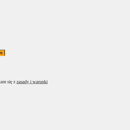
ię
am się z
zasady i warunki