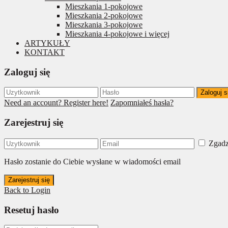
Mieszkania 1-pokojowe
Mieszkania 2-pokojowe
Mieszkania 3-pokojowe
Mieszkania 4-pokojowe i więcej
ARTYKUŁY
KONTAKT
Zaloguj się
Zaloguj s
Need an account? Register here!
Zapomniałeś hasła?
Zarejestruj się
Zgadz
Hasło zostanie do Ciebie wysłane w wiadomości email
Zarejestruj się
Back to Login
Resetuj hasło