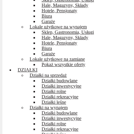
Hale, Magazyny, Składy
Hotele, Pensjonaty
Biura
Garaże
Lokale użytkowe na wynajem
Sklep, Gastronomia, Usługi
Hale, Magazyny, Składy
Hotele, Pensjonaty
Biura
Garaże
Lokale użytkowe na zamianę
Pokaż wszystkie oferty
DZIAŁKI
Działki na sprzedaż
Działki budowlane
Działki inwestycyjne
Działki rolne
Działki rekreacyjne
Działki leśne
Działki na wynajem
Działki budowlane
Działki inwestycyjne
Działki rolne
Działki rekreacyjne