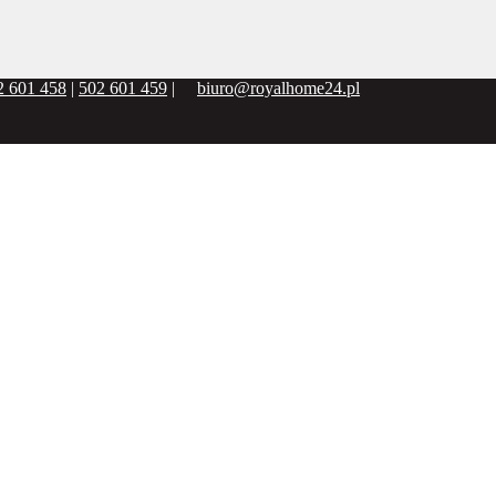
2 601 458
|
502 601 459
|
biuro@royalhome24.pl