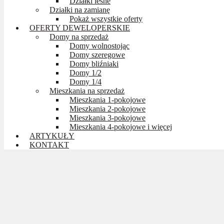
Działki leśne
Działki na zamianę
Pokaż wszystkie oferty
OFERTY DEWELOPERSKIE
Domy na sprzedaż
Domy wolnostojąc
Domy szeregowe
Domy bliźniaki
Domy 1/2
Domy 1/4
Mieszkania na sprzedaż
Mieszkania 1-pokojowe
Mieszkania 2-pokojowe
Mieszkania 3-pokojowe
Mieszkania 4-pokojowe i więcej
ARTYKUŁY
KONTAKT