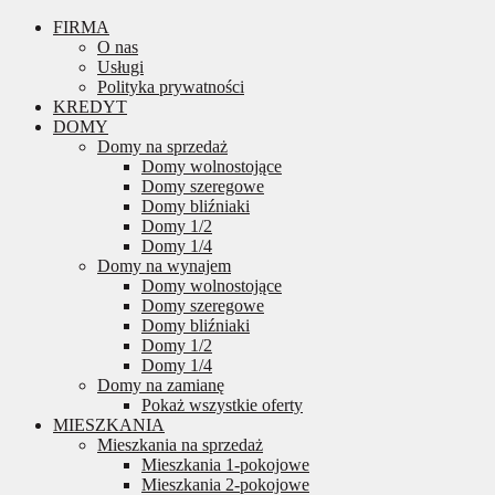
FIRMA
O nas
Usługi
Polityka prywatności
KREDYT
DOMY
Domy na sprzedaż
Domy wolnostojące
Domy szeregowe
Domy bliźniaki
Domy 1/2
Domy 1/4
Domy na wynajem
Domy wolnostojące
Domy szeregowe
Domy bliźniaki
Domy 1/2
Domy 1/4
Domy na zamianę
Pokaż wszystkie oferty
MIESZKANIA
Mieszkania na sprzedaż
Mieszkania 1-pokojowe
Mieszkania 2-pokojowe