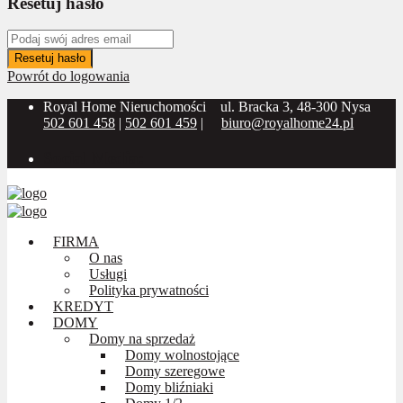
Resetuj hasło
Resetuj hasło
Powrót do logowania
Royal Home Nieruchomości
ul. Bracka 3, 48-300 Nysa
502 601 458
|
502 601 459
|
biuro@royalhome24.pl
Social Media:
FIRMA
O nas
Usługi
Polityka prywatności
KREDYT
DOMY
Domy na sprzedaż
Domy wolnostojące
Domy szeregowe
Domy bliźniaki