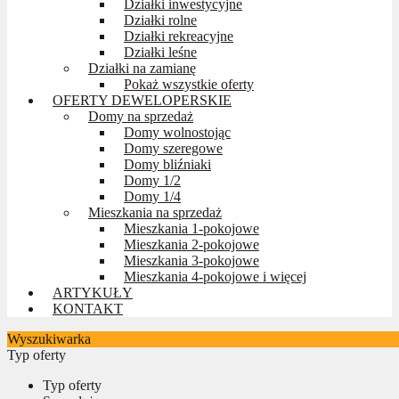
Działki inwestycyjne
Działki rolne
Działki rekreacyjne
Działki leśne
Działki na zamianę
Pokaż wszystkie oferty
OFERTY DEWELOPERSKIE
Domy na sprzedaż
Domy wolnostojąc
Domy szeregowe
Domy bliźniaki
Domy 1/2
Domy 1/4
Mieszkania na sprzedaż
Mieszkania 1-pokojowe
Mieszkania 2-pokojowe
Mieszkania 3-pokojowe
Mieszkania 4-pokojowe i więcej
ARTYKUŁY
KONTAKT
Wyszukiwarka
Typ oferty
Typ oferty