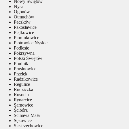
Nowy Świętów
Nysa
Ogonów
Otmuchów
Paczków
Pakosławice
Piątkowice
Piorunkowice
Piotrowice Nyskie
Podlesie
Pokrzywna
Polski Świętów
Prudnik
Prusinowice
Przełęk
Radzikowice
Regulice
Rudziczka
Rusocin
Rynarcice
Sarnowice
Ścibórz
Ścinawa Mała
Sękowice
Siestrzechowice