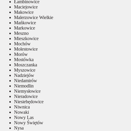
Łambinowice
Maciejowice
Makowice
Malerzowice Wielkie
Mańkowice
Markowice
Meszno
Mieszkowice
Mochów
Molestowice
Morów
Mostówka
Moszczanka
Myszowice
Nadziejów
Niedamirów
Niemodlin
Niemysłowice
Nieradowice
Niesiebędowice
Niwnica
Nowaki
Nowy Las
Nowy Świętów
Nysa