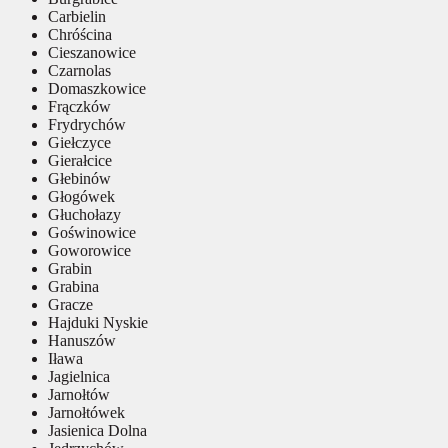
Carbielin
Chróścina
Cieszanowice
Czarnolas
Domaszkowice
Frączków
Frydrychów
Giełczyce
Gierałcice
Głebinów
Głogówek
Głuchołazy
Goświnowice
Goworowice
Grabin
Grabina
Gracze
Hajduki Nyskie
Hanuszów
Iława
Jagielnica
Jarnołtów
Jarnołtówek
Jasienica Dolna