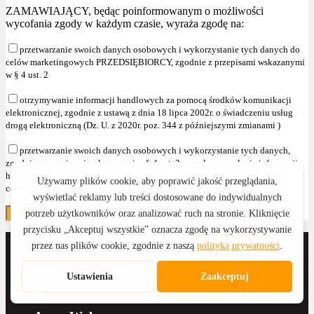
ZAMAWIAJĄCY, będąc poinformowanym o możliwości
wycofania zgody w każdym czasie, wyraża zgodę na:
przetwarzanie swoich danych osobowych i wykorzystanie tych danych do
celów marketingowych PRZEDSIĘBIORCY, zgodnie z przepisami wskazanymi
w § 4 ust. 2
otrzymywanie informacji handlowych za pomocą środków komunikacji
elektronicznej, zgodnie z ustawą z dnia 18 lipca 2002r. o świadczeniu usług
drogą elektroniczną (Dz. U. z 2020r. poz. 344 z późniejszymi zmianami )
przetwarzanie swoich danych osobowych i wykorzystanie tych danych,
zgodnie z przepisami wskazanymi w § 4 ust. 2 , w celu przesyłania informacji
handlowych oraz używania telekomunikacyjnych urządzeń końcowych dla
celów marketingu bezpośredniego."