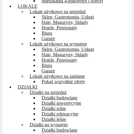
Mieszkania 4-pokojowe i więcej
LOKALE
Lokale użytkowe na sprzedaż
Sklep, Gastronomia, Usługi
Hale, Magazyny, Składy
Hotele, Pensjonaty
Biura
Garaże
Lokale użytkowe na wynajem
Sklep, Gastronomia, Usługi
Hale, Magazyny, Składy
Hotele, Pensjonaty
Biura
Garaże
Lokale użytkowe na zamianę
Pokaż wszystkie oferty
DZIAŁKI
Działki na sprzedaż
Działki budowlane
Działki inwestycyjne
Działki rolne
Działki rekreacyjne
Działki leśne
Działki na wynajem
Działki budowlane