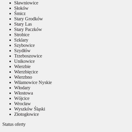
Sławniowice
Słoków
Śmicz
Stary Grodków
Stary Las
Stary Paczków
Strobice
Szklary
Szybowice
Szydłów
Trzeboszowice
Unikowice
Wierzbie
Wierzbięcice
Wierzbno
Wilamowice Nyskie
Włodary
Włostowa
Wójcice
Wrocław
Wyszków Śląski
Złotogłowice
Status oferty