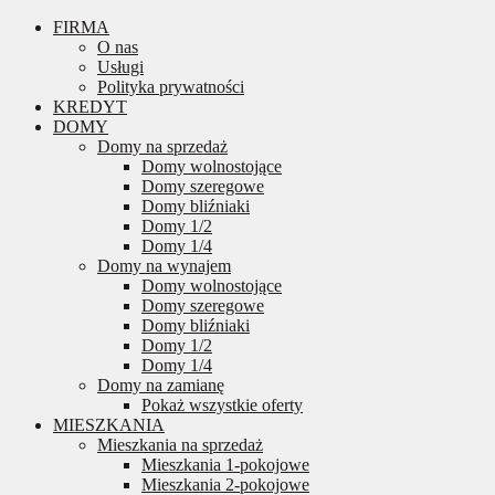
FIRMA
O nas
Usługi
Polityka prywatności
KREDYT
DOMY
Domy na sprzedaż
Domy wolnostojące
Domy szeregowe
Domy bliźniaki
Domy 1/2
Domy 1/4
Domy na wynajem
Domy wolnostojące
Domy szeregowe
Domy bliźniaki
Domy 1/2
Domy 1/4
Domy na zamianę
Pokaż wszystkie oferty
MIESZKANIA
Mieszkania na sprzedaż
Mieszkania 1-pokojowe
Mieszkania 2-pokojowe