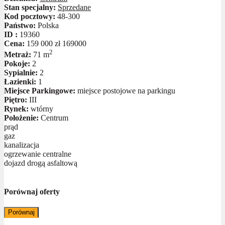
Stan specjalny:
Sprzedane
Kod pocztowy:
48-300
Państwo:
Polska
ID :
19360
Cena:
159 000 zł
169000
2
Metraż:
71 m
Pokoje:
2
Sypialnie:
2
Łazienki:
1
Miejsce Parkingowe:
miejsce postojowe na parkingu
Piętro:
III
Rynek:
wtórny
Położenie:
Centrum
prąd
gaz
kanalizacja
ogrzewanie centralne
dojazd drogą asfaltową
Porównaj oferty
Porównaj