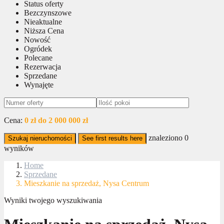
Status oferty
Bezczynszowe
Nieaktualne
Niższa Cena
Nowość
Ogródek
Polecane
Rezerwacja
Sprzedane
Wynajęte
Cena:
0 zł do 2 000 000 zł
znaleziono
0
Szukaj nieruchomości
See first results here
wyników
Home
Sprzedane
Mieszkanie na sprzedaż, Nysa Centrum
Wyniki twojego wyszukiwania