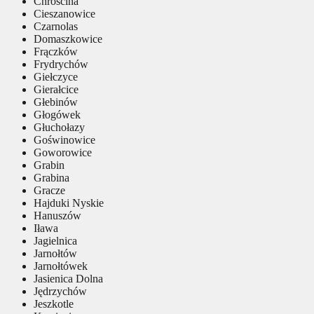
Chróścina
Cieszanowice
Czarnolas
Domaszkowice
Frączków
Frydrychów
Giełczyce
Gierałcice
Głebinów
Głogówek
Głuchołazy
Goświnowice
Goworowice
Grabin
Grabina
Gracze
Hajduki Nyskie
Hanuszów
Iława
Jagielnica
Jarnołtów
Jarnołtówek
Jasienica Dolna
Jędrzychów
Jeszkotle