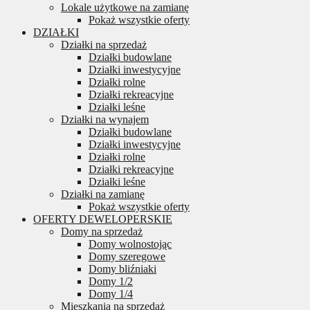
Lokale użytkowe na zamianę
Pokaż wszystkie oferty
DZIAŁKI
Działki na sprzedaż
Działki budowlane
Działki inwestycyjne
Działki rolne
Działki rekreacyjne
Działki leśne
Działki na wynajem
Działki budowlane
Działki inwestycyjne
Działki rolne
Działki rekreacyjne
Działki leśne
Działki na zamianę
Pokaż wszystkie oferty
OFERTY DEWELOPERSKIE
Domy na sprzedaż
Domy wolnostojąc
Domy szeregowe
Domy bliźniaki
Domy 1/2
Domy 1/4
Mieszkania na sprzedaż