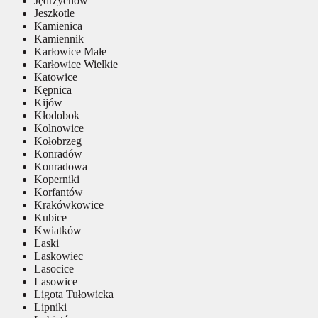
Jędrzychów
Jeszkotle
Kamienica
Kamiennik
Karłowice Małe
Karłowice Wielkie
Katowice
Kępnica
Kijów
Kłodobok
Kolnowice
Kołobrzeg
Konradów
Konradowa
Koperniki
Korfantów
Krakówkowice
Kubice
Kwiatków
Laski
Laskowiec
Lasocice
Lasowice
Ligota Tułowicka
Lipniki