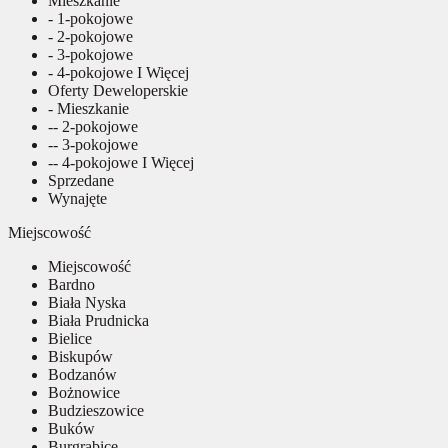
Mieszkanie
- 1-pokojowe
- 2-pokojowe
- 3-pokojowe
- 4-pokojowe I Więcej
Oferty Deweloperskie
- Mieszkanie
-- 2-pokojowe
-- 3-pokojowe
-- 4-pokojowe I Więcej
Sprzedane
Wynajęte
Miejscowość
Miejscowość
Bardno
Biała Nyska
Biała Prudnicka
Bielice
Biskupów
Bodzanów
Bożnowice
Budzieszowice
Buków
Burgrabice