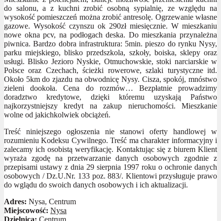
do salonu, a z kuchni zrobić osobną sypialnię, ze względu na
wysokość pomieszczeń można zrobić antresolę. Ogrzewanie własne
gazowe. Wysokość czynszu ok 290zł miesięcznie. W mieszkaniu
nowe okna pcv, na podłogach deska. Do mieszkania przynależna
piwnica. Bardzo dobra infrastruktura: 5min. pieszo do rynku Nysy,
parku miejskiego, blisko przedszkola, szkoły, boiska, sklepy oraz
usługi. Blisko Jezioro Nyskie, Otmuchowskie, stoki narciarskie w
Polsce oraz Czechach, ścieżki rowerowe, szlaki turystyczne itd.
Około 5km do zjazdu na obwodnicę Nysy. Cisza, spokój, mnóstwo
zieleni dookoła. Cena do rozmów… Bezpłatnie prowadzimy
doradztwo kredytowe, dzięki któremu uzyskają Państwo
najkorzystniejszy kredyt na zakup nieruchomości. Mieszkanie
wolne od jakichkolwiek obciążeń.
Treść niniejszego ogłoszenia nie stanowi oferty handlowej w
rozumieniu Kodeksu Cywilnego. Treść ma charakter informacyjny i
zalecamy ich osobistą weryfikację. Kontaktując się z biurem Klient
wyraża zgodę na przetwarzanie danych osobowych zgodnie z
przepisami ustawy z dnia 29 sierpnia 1997 roku o ochronie danych
osobowych / Dz.U.Nr. 133 poz. 883/. Klientowi przysługuje prawo
do wglądu do swoich danych osobowych i ich aktualizacji.
Adres:
Nysa, Centrum
Miejscowość:
Nysa
Dzielnica:
Centrum