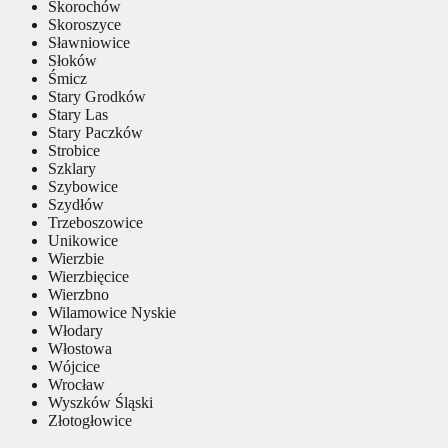
Skorochów
Skoroszyce
Sławniowice
Słoków
Śmicz
Stary Grodków
Stary Las
Stary Paczków
Strobice
Szklary
Szybowice
Szydłów
Trzeboszowice
Unikowice
Wierzbie
Wierzbięcice
Wierzbno
Wilamowice Nyskie
Włodary
Włostowa
Wójcice
Wrocław
Wyszków Śląski
Złotogłowice