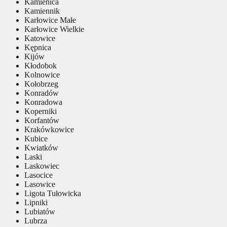
Kamienica
Kamiennik
Karłowice Małe
Karłowice Wielkie
Katowice
Kępnica
Kijów
Kłodobok
Kolnowice
Kołobrzeg
Konradów
Konradowa
Koperniki
Korfantów
Krakówkowice
Kubice
Kwiatków
Laski
Laskowiec
Lasocice
Lasowice
Ligota Tułowicka
Lipniki
Lubiatów
Lubrza