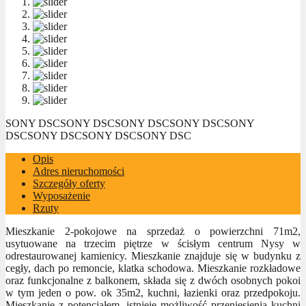
SONY DSC
SONY DSC
SONY DSC
SONY DSC
SONY
DSC
SONY DSC
SONY DSC
SONY DSC
Opis
Adres nieruchomości
Szczegóły oferty
Wyposażenie
Rzuty
Mieszkanie 2-pokojowe na sprzedaż o powierzchni 71m2,
usytuowane na trzecim piętrze w ścisłym centrum Nysy w
odrestaurowanej kamienicy. Mieszkanie znajduje się w budynku z
cegły, dach po remoncie, klatka schodowa. Mieszkanie rozkładowe
oraz funkcjonalne z balkonem, składa się z dwóch osobnych pokoi
w tym jeden o pow. ok 35m2, kuchni, łazienki oraz przedpokoju.
Mieszkanie z potencjałem, istnieje możliwość przeniesienia kuchni