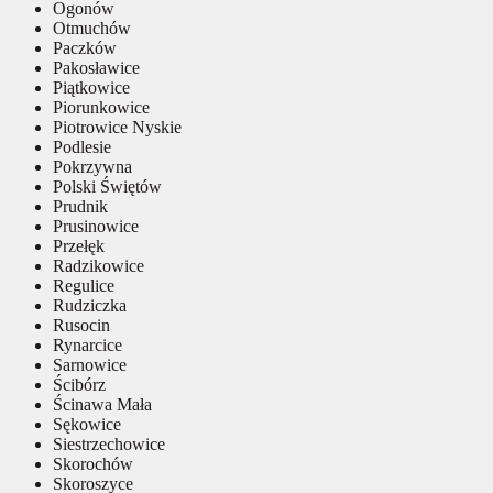
Ogonów
Otmuchów
Paczków
Pakosławice
Piątkowice
Piorunkowice
Piotrowice Nyskie
Podlesie
Pokrzywna
Polski Świętów
Prudnik
Prusinowice
Przełęk
Radzikowice
Regulice
Rudziczka
Rusocin
Rynarcice
Sarnowice
Ścibórz
Ścinawa Mała
Sękowice
Siestrzechowice
Skorochów
Skoroszyce