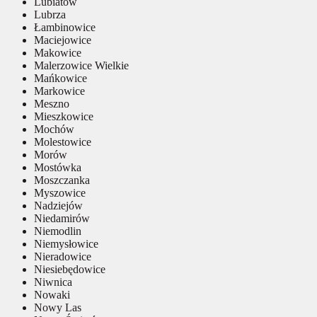
Lubiatów
Lubrza
Łambinowice
Maciejowice
Makowice
Malerzowice Wielkie
Mańkowice
Markowice
Meszno
Mieszkowice
Mochów
Molestowice
Morów
Mostówka
Moszczanka
Myszowice
Nadziejów
Niedamirów
Niemodlin
Niemysłowice
Nieradowice
Niesiebędowice
Niwnica
Nowaki
Nowy Las