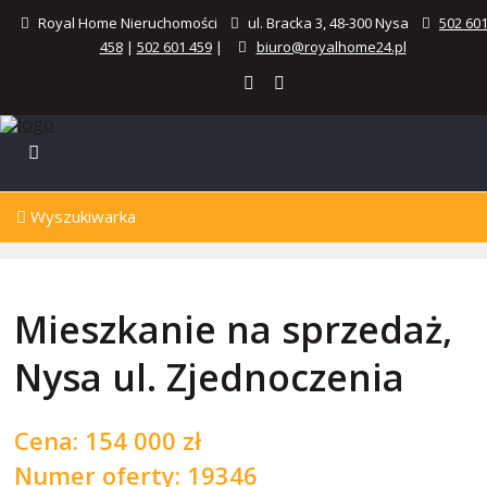
Royal Home Nieruchomości
ul. Bracka 3, 48-300 Nysa
502 60
458
|
502 601 459
|
biuro@royalhome24.pl
Wyszukiwarka
Mieszkanie na sprzedaż,
Nysa ul. Zjednoczenia
Cena:
154 000 zł
Numer oferty: 19346