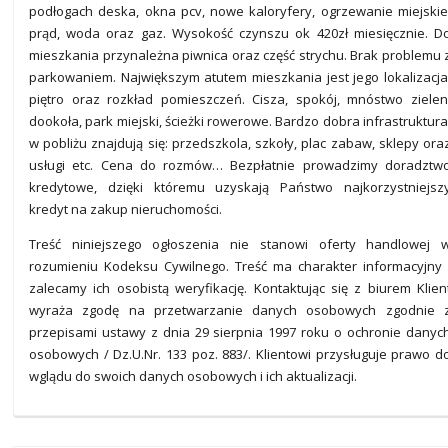
podłogach deska, okna pcv, nowe kaloryfery, ogrzewanie miejskie
prąd, woda oraz gaz. Wysokość czynszu ok 420zł miesięcznie. D
mieszkania przynależna piwnica oraz część strychu. Brak problemu 
parkowaniem. Największym atutem mieszkania jest jego lokalizacja
piętro oraz rozkład pomieszczeń. Cisza, spokój, mnóstwo zielen
dookoła, park miejski, ścieżki rowerowe. Bardzo dobra infrastruktura
w pobliżu znajdują się: przedszkola, szkoły, plac zabaw, sklepy ora
usługi etc. Cena do rozmów… Bezpłatnie prowadzimy doradztw
kredytowe, dzięki któremu uzyskają Państwo najkorzystniejsz
kredyt na zakup nieruchomości.
Treść niniejszego ogłoszenia nie stanowi oferty handlowej 
rozumieniu Kodeksu Cywilnego. Treść ma charakter informacyjny 
zalecamy ich osobistą weryfikację. Kontaktując się z biurem Klien
wyraża zgodę na przetwarzanie danych osobowych zgodnie 
przepisami ustawy z dnia 29 sierpnia 1997 roku o ochronie danyc
osobowych / Dz.U.Nr. 133 poz. 883/. Klientowi przysługuje prawo d
wglądu do swoich danych osobowych i ich aktualizacji.