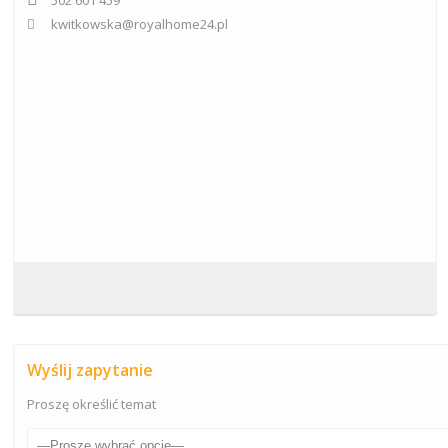
502 601 459
kwitkowska@royalhome24.pl
Wyślij zapytanie
Proszę określić temat