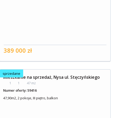
389 000 zł
sprzedane
Mieszkanie na sprzedaż, Nysa ul. Stęczyńskiego
1
1
47 m
2
Numer oferty: 59416
47,90m2, 2 pokoje, III piętro, balkon