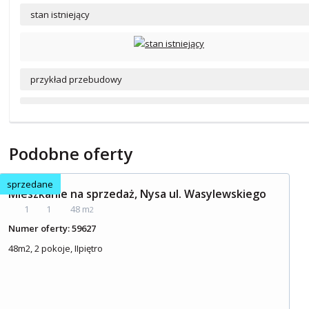
stan istniejący
przykład przebudowy
Podobne oferty
sprzedane
Mieszkanie na sprzedaż, Nysa ul. Wasylewskiego
1
1
48 m
2
Numer oferty: 59627
48m2, 2 pokoje, IIpiętro