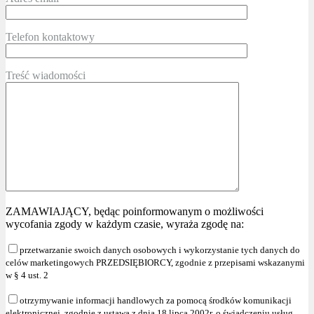
Telefon kontaktowy
Treść wiadomości
ZAMAWIAJĄCY, będąc poinformowanym o możliwości
wycofania zgody w każdym czasie, wyraża zgodę na:
przetwarzanie swoich danych osobowych i wykorzystanie tych danych do
celów marketingowych PRZEDSIĘBIORCY, zgodnie z przepisami wskazanymi
w § 4 ust. 2
otrzymywanie informacji handlowych za pomocą środków komunikacji
elektronicznej, zgodnie z ustawą z dnia 18 lipca 2002r. o świadczeniu usług