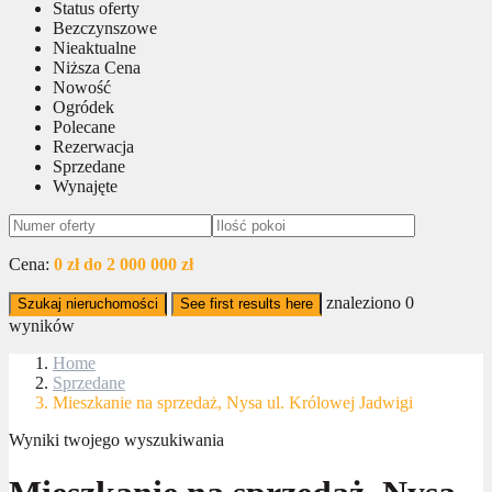
Status oferty
Bezczynszowe
Nieaktualne
Niższa Cena
Nowość
Ogródek
Polecane
Rezerwacja
Sprzedane
Wynajęte
Cena:
0 zł do 2 000 000 zł
znaleziono
0
Szukaj nieruchomości
See first results here
wyników
Home
Sprzedane
Mieszkanie na sprzedaż, Nysa ul. Królowej Jadwigi
Wyniki twojego wyszukiwania