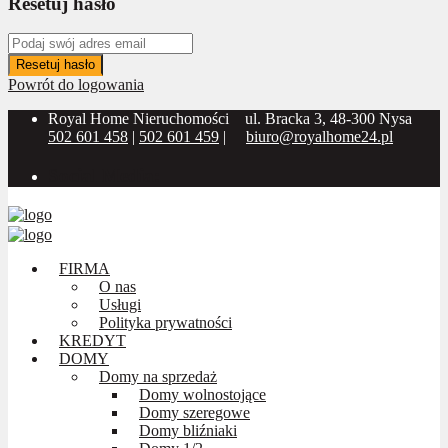
Resetuj hasło
Resetuj hasło
Powrót do logowania
Royal Home Nieruchomości
ul. Bracka 3, 48-300 Nysa
502 601 458
|
502 601 459
|
biuro@royalhome24.pl
Social Media:
FIRMA
O nas
Usługi
Polityka prywatności
KREDYT
DOMY
Domy na sprzedaż
Domy wolnostojące
Domy szeregowe
Domy bliźniaki