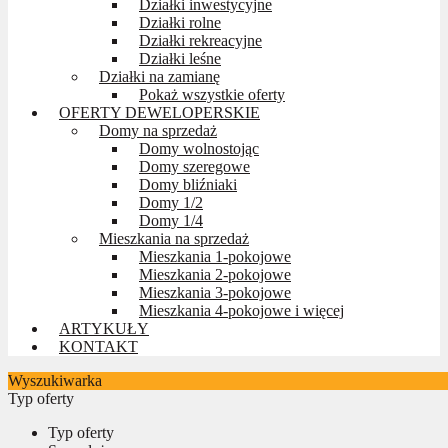
Działki inwestycyjne
Działki rolne
Działki rekreacyjne
Działki leśne
Działki na zamianę
Pokaż wszystkie oferty
OFERTY DEWELOPERSKIE
Domy na sprzedaż
Domy wolnostojąc
Domy szeregowe
Domy bliźniaki
Domy 1/2
Domy 1/4
Mieszkania na sprzedaż
Mieszkania 1-pokojowe
Mieszkania 2-pokojowe
Mieszkania 3-pokojowe
Mieszkania 4-pokojowe i więcej
ARTYKUŁY
KONTAKT
Wyszukiwarka
Typ oferty
Typ oferty