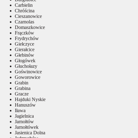
Carbielin
Chróścina
Cieszanowice
Czarnolas
Domaszkowice
Frączków
Frydrychów
Giełczyce
Gierałcice
Głebinów
Głogówek
Głuchołazy
Goświnowice
Goworowice
Grabin
Grabina
Gracze
Hajduki Nyskie
Hanuszów
Iława
Jagielnica
Jarnołtów
Jarnołtówek
Jasienica Dolna