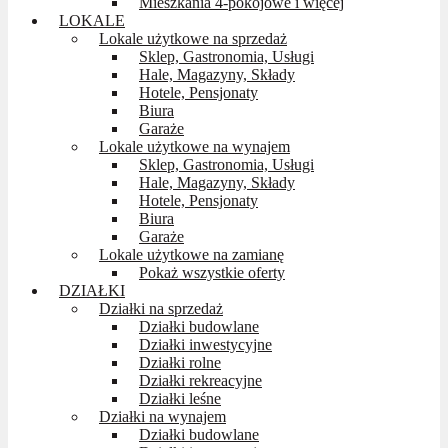
Mieszkania 4-pokojowe i więcej
LOKALE
Lokale użytkowe na sprzedaż
Sklep, Gastronomia, Usługi
Hale, Magazyny, Składy
Hotele, Pensjonaty
Biura
Garaże
Lokale użytkowe na wynajem
Sklep, Gastronomia, Usługi
Hale, Magazyny, Składy
Hotele, Pensjonaty
Biura
Garaże
Lokale użytkowe na zamianę
Pokaż wszystkie oferty
DZIAŁKI
Działki na sprzedaż
Działki budowlane
Działki inwestycyjne
Działki rolne
Działki rekreacyjne
Działki leśne
Działki na wynajem
Działki budowlane