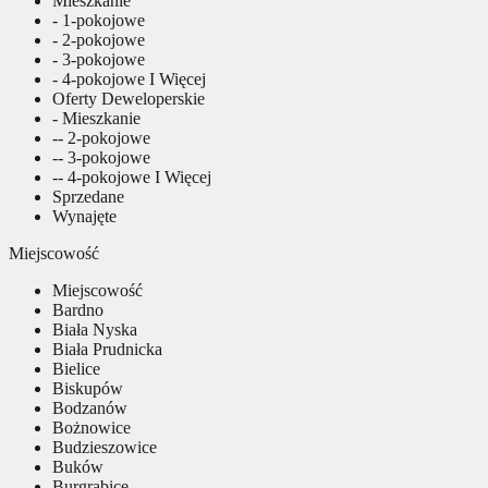
Mieszkanie
- 1-pokojowe
- 2-pokojowe
- 3-pokojowe
- 4-pokojowe I Więcej
Oferty Deweloperskie
- Mieszkanie
-- 2-pokojowe
-- 3-pokojowe
-- 4-pokojowe I Więcej
Sprzedane
Wynajęte
Miejscowość
Miejscowość
Bardno
Biała Nyska
Biała Prudnicka
Bielice
Biskupów
Bodzanów
Bożnowice
Budzieszowice
Buków
Burgrabice