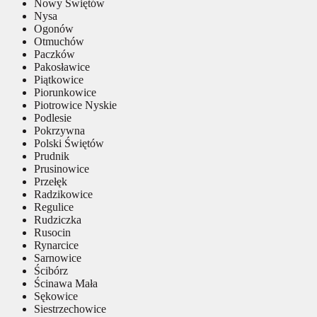
Nowy Świętów
Nysa
Ogonów
Otmuchów
Paczków
Pakosławice
Piątkowice
Piorunkowice
Piotrowice Nyskie
Podlesie
Pokrzywna
Polski Świętów
Prudnik
Prusinowice
Przełęk
Radzikowice
Regulice
Rudziczka
Rusocin
Rynarcice
Sarnowice
Ścibórz
Ścinawa Mała
Sękowice
Siestrzechowice