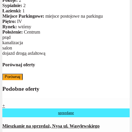
Pokoje:
2
Sypialnie:
2
Łazienki:
1
Miejsce Parkingowe:
miejsce postojowe na parkingu
Piętro:
IV
Rynek:
wtórny
Położenie:
Centrum
prąd
kanalizacja
salon
dojazd drogą asfaltową
Porównaj oferty
Porównaj
Podobne oferty
+
sprzedane
Mieszkanie na sprzedaż, Nysa ul. Wasylewskiego