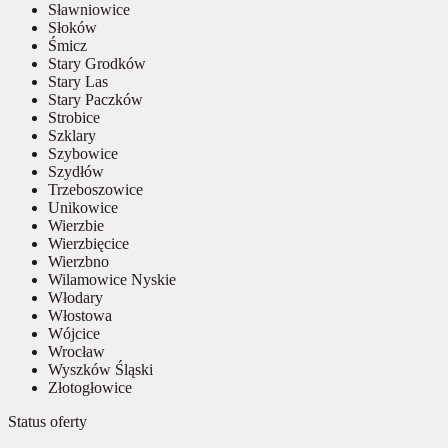
Sławniowice
Słoków
Śmicz
Stary Grodków
Stary Las
Stary Paczków
Strobice
Szklary
Szybowice
Szydłów
Trzeboszowice
Unikowice
Wierzbie
Wierzbięcice
Wierzbno
Wilamowice Nyskie
Włodary
Włostowa
Wójcice
Wrocław
Wyszków Śląski
Złotogłowice
Status oferty