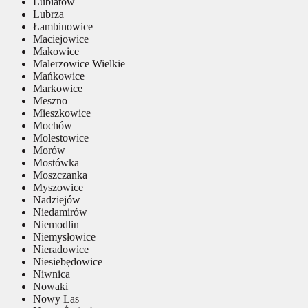
Lubiatów
Lubrza
Łambinowice
Maciejowice
Makowice
Malerzowice Wielkie
Mańkowice
Markowice
Meszno
Mieszkowice
Mochów
Molestowice
Morów
Mostówka
Moszczanka
Myszowice
Nadziejów
Niedamirów
Niemodlin
Niemysłowice
Nieradowice
Niesiebędowice
Niwnica
Nowaki
Nowy Las