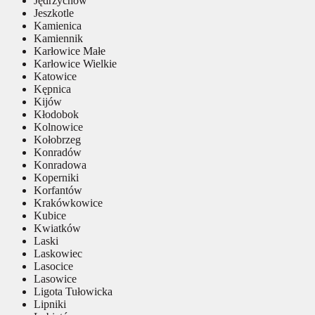
Jędrzychów
Jeszkotle
Kamienica
Kamiennik
Karłowice Małe
Karłowice Wielkie
Katowice
Kępnica
Kijów
Kłodobok
Kolnowice
Kołobrzeg
Konradów
Konradowa
Koperniki
Korfantów
Krakówkowice
Kubice
Kwiatków
Laski
Laskowiec
Lasocice
Lasowice
Ligota Tułowicka
Lipniki