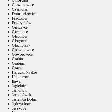
Chróścina
Cieszanowice
Czarnolas
Domaszkowice
Frączków
Frydrychów
Giełczyce
Gierałcice
Głebinów
Głogówek
Głuchołazy
Goświnowice
Goworowice
Grabin
Grabina
Gracze
Hajduki Nyskie
Hanuszów
Iława
Jagielnica
Jarnołtów
Jarnołtówek
Jasienica Dolna
Jędrzychów
Jeszkotle