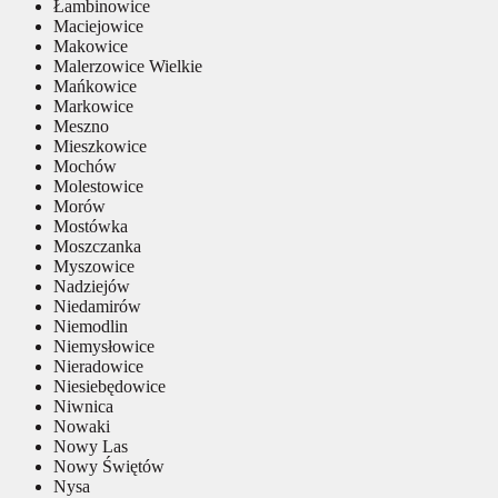
Łambinowice
Maciejowice
Makowice
Malerzowice Wielkie
Mańkowice
Markowice
Meszno
Mieszkowice
Mochów
Molestowice
Morów
Mostówka
Moszczanka
Myszowice
Nadziejów
Niedamirów
Niemodlin
Niemysłowice
Nieradowice
Niesiebędowice
Niwnica
Nowaki
Nowy Las
Nowy Świętów
Nysa