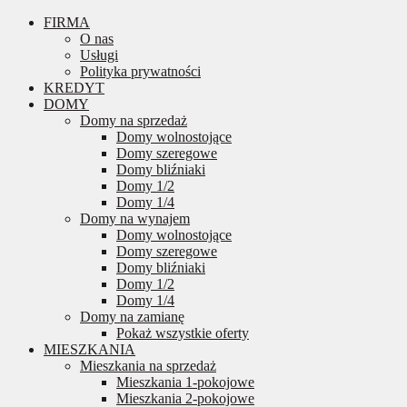
FIRMA
O nas
Usługi
Polityka prywatności
KREDYT
DOMY
Domy na sprzedaż
Domy wolnostojące
Domy szeregowe
Domy bliźniaki
Domy 1/2
Domy 1/4
Domy na wynajem
Domy wolnostojące
Domy szeregowe
Domy bliźniaki
Domy 1/2
Domy 1/4
Domy na zamianę
Pokaż wszystkie oferty
MIESZKANIA
Mieszkania na sprzedaż
Mieszkania 1-pokojowe
Mieszkania 2-pokojowe