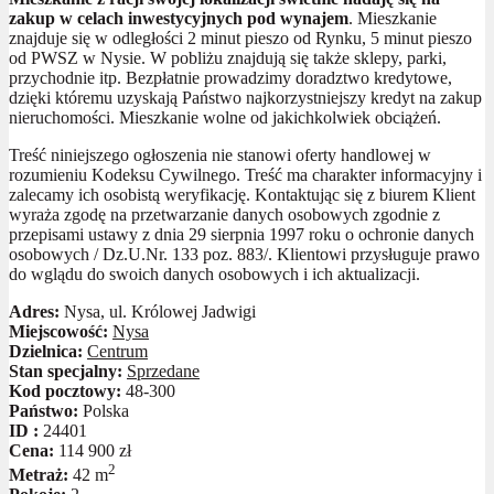
zakup w celach inwestycyjnych pod wynajem
. Mieszkanie
znajduje się w odległości 2 minut pieszo od Rynku, 5 minut pieszo
od PWSZ w Nysie. W pobliżu znajdują się także sklepy, parki,
przychodnie itp. Bezpłatnie prowadzimy doradztwo kredytowe,
dzięki któremu uzyskają Państwo najkorzystniejszy kredyt na zakup
nieruchomości. Mieszkanie wolne od jakichkolwiek obciążeń.
Treść niniejszego ogłoszenia nie stanowi oferty handlowej w
rozumieniu Kodeksu Cywilnego. Treść ma charakter informacyjny i
zalecamy ich osobistą weryfikację. Kontaktując się z biurem Klient
wyraża zgodę na przetwarzanie danych osobowych zgodnie z
przepisami ustawy z dnia 29 sierpnia 1997 roku o ochronie danych
osobowych / Dz.U.Nr. 133 poz. 883/. Klientowi przysługuje prawo
do wglądu do swoich danych osobowych i ich aktualizacji.
Adres:
Nysa, ul. Królowej Jadwigi
Miejscowość:
Nysa
Dzielnica:
Centrum
Stan specjalny:
Sprzedane
Kod pocztowy:
48-300
Państwo:
Polska
ID :
24401
Cena:
114 900 zł
2
Metraż:
42 m