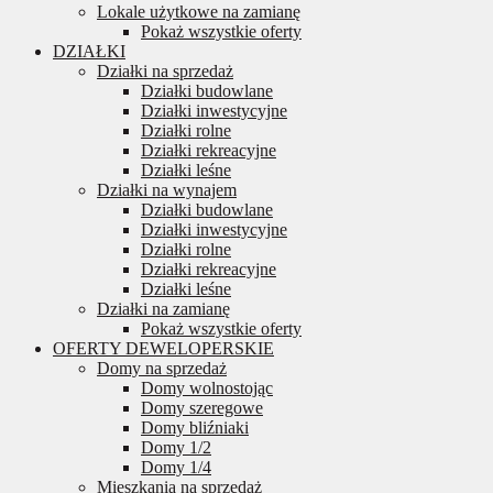
Lokale użytkowe na zamianę
Pokaż wszystkie oferty
DZIAŁKI
Działki na sprzedaż
Działki budowlane
Działki inwestycyjne
Działki rolne
Działki rekreacyjne
Działki leśne
Działki na wynajem
Działki budowlane
Działki inwestycyjne
Działki rolne
Działki rekreacyjne
Działki leśne
Działki na zamianę
Pokaż wszystkie oferty
OFERTY DEWELOPERSKIE
Domy na sprzedaż
Domy wolnostojąc
Domy szeregowe
Domy bliźniaki
Domy 1/2
Domy 1/4
Mieszkania na sprzedaż