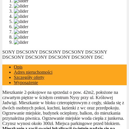
SONY DSC
SONY DSC
SONY DSC
SONY DSC
SONY
DSC
SONY DSC
SONY DSC
SONY DSC
SONY DSC
Opis
Adres nieruchomości
Szczegóły oferty
Wyposażenie
Mieszkanie 2-pokojowe na sprzedaż o pow. 42m2, położone na
czwartym piętrze w ścisłym centrum Nysy przy ul. Królowej
Jadwigi. Mieszkanie w bloku czteropiętrowym z cegły, składa się z
dwóch osobnych pokoi, kuchni, łazienki z wc oraz przedpokoju.
Ogrzewanie miejskie, budynek ocieplony, balkon, do mieszkania
przynależna piwnica. Ogrzewanie miejskie woda ciepła z junkersa.
Czynsz wynosi około 300zł. Miejsca parkingowe przed blokiem.
Mieszkanie z racji swojej lokalizacji świetnie nadaję się na