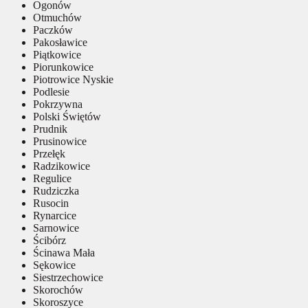
Ogonów
Otmuchów
Paczków
Pakosławice
Piątkowice
Piorunkowice
Piotrowice Nyskie
Podlesie
Pokrzywna
Polski Świętów
Prudnik
Prusinowice
Przełęk
Radzikowice
Regulice
Rudziczka
Rusocin
Rynarcice
Sarnowice
Ścibórz
Ścinawa Mała
Sękowice
Siestrzechowice
Skorochów
Skoroszyce