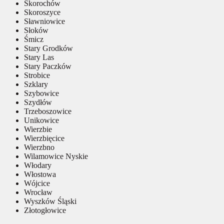
Skorochów
Skoroszyce
Sławniowice
Słoków
Śmicz
Stary Grodków
Stary Las
Stary Paczków
Strobice
Szklary
Szybowice
Szydłów
Trzeboszowice
Unikowice
Wierzbie
Wierzbięcice
Wierzbno
Wilamowice Nyskie
Włodary
Włostowa
Wójcice
Wrocław
Wyszków Śląski
Złotogłowice