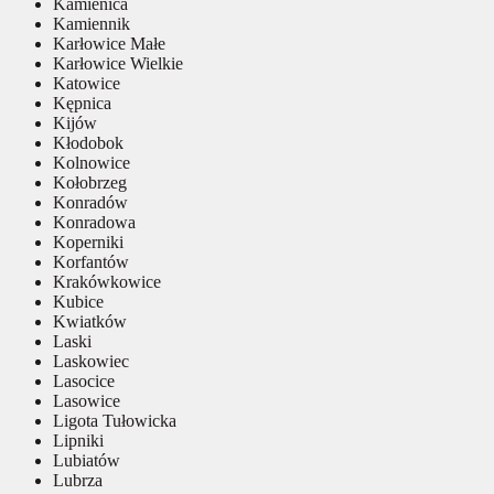
Kamienica
Kamiennik
Karłowice Małe
Karłowice Wielkie
Katowice
Kępnica
Kijów
Kłodobok
Kolnowice
Kołobrzeg
Konradów
Konradowa
Koperniki
Korfantów
Krakówkowice
Kubice
Kwiatków
Laski
Laskowiec
Lasocice
Lasowice
Ligota Tułowicka
Lipniki
Lubiatów
Lubrza