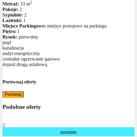
2
Metraż:
33 m
Pokoje:
2
Sypialnie:
2
Łazienki:
1
Miejsce Parkingowe:
miejsce postojowe na parkingu
Piętro:
I
Rynek:
pierwotny
prąd
kanalizacja
audyt energetyczny
centralne ogrzewanie gazowe
dojazd drogą asfaltową
Porównaj oferty
Porównaj
Podobne oferty
+
sprzedane