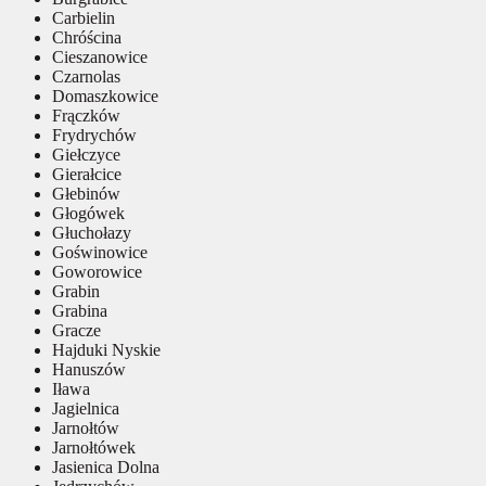
Carbielin
Chróścina
Cieszanowice
Czarnolas
Domaszkowice
Frączków
Frydrychów
Giełczyce
Gierałcice
Głebinów
Głogówek
Głuchołazy
Goświnowice
Goworowice
Grabin
Grabina
Gracze
Hajduki Nyskie
Hanuszów
Iława
Jagielnica
Jarnołtów
Jarnołtówek
Jasienica Dolna