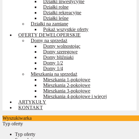
Działki inwestycyjne
Działki rolne
Działki rekreacyjne
Działki leśne
Działki na zamianę
Pokaż wszystkie oferty
OFERTY DEWELOPERSKIE
Domy na sprzedaż
Domy wolnostojąc
Domy szeregowe
Domy bliźniaki
Domy 1/2
Domy 1/4
Mieszkania na sprzedaż
Mieszkania 1-pokojowe
Mieszkania 2-pokojowe
Mieszkania 3-pokojowe
Mieszkania 4-pokojowe i więcej
ARTYKUŁY
KONTAKT
Wyszukiwarka
Typ oferty
Typ oferty