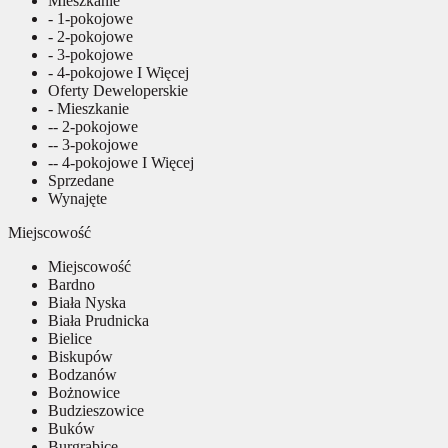
Mieszkanie
- 1-pokojowe
- 2-pokojowe
- 3-pokojowe
- 4-pokojowe I Więcej
Oferty Deweloperskie
- Mieszkanie
-- 2-pokojowe
-- 3-pokojowe
-- 4-pokojowe I Więcej
Sprzedane
Wynajęte
Miejscowość
Miejscowość
Bardno
Biała Nyska
Biała Prudnicka
Bielice
Biskupów
Bodzanów
Bożnowice
Budzieszowice
Buków
Burgrabice