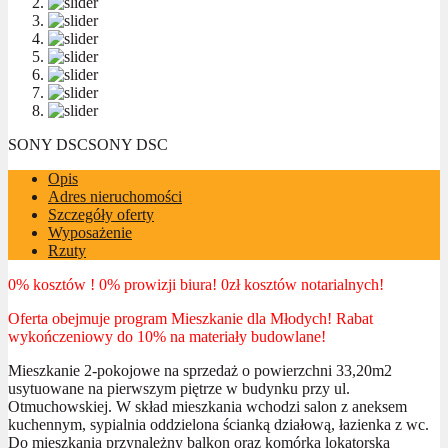
SONY DSC
SONY DSC
Opis
Adres nieruchomości
Szczegóły oferty
Wyposażenie
Rzuty
0% kosztów ! 0% prowizji biura! 0zł kosztów notarialnych!
Oferta obejmuje program Mieszkanie dla Młodych! Rabat
wykończeniowy do 10% na materiały budowlane!
Mieszkanie 2-pokojowe na sprzedaż o powierzchni 33,20m2
usytuowane na pierwszym piętrze w budynku przy ul.
Otmuchowskiej. W skład mieszkania wchodzi salon z aneksem
kuchennym, sypialnia oddzielona ścianką działową, łazienka z wc.
Do mieszkania przynależny balkon oraz komórka lokatorska