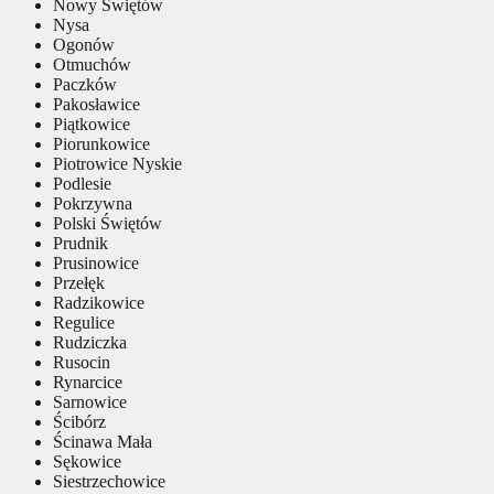
Nowy Świętów
Nysa
Ogonów
Otmuchów
Paczków
Pakosławice
Piątkowice
Piorunkowice
Piotrowice Nyskie
Podlesie
Pokrzywna
Polski Świętów
Prudnik
Prusinowice
Przełęk
Radzikowice
Regulice
Rudziczka
Rusocin
Rynarcice
Sarnowice
Ścibórz
Ścinawa Mała
Sękowice
Siestrzechowice