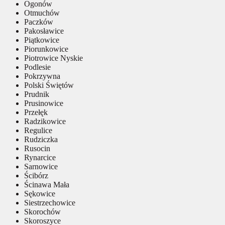
Ogonów
Otmuchów
Paczków
Pakosławice
Piątkowice
Piorunkowice
Piotrowice Nyskie
Podlesie
Pokrzywna
Polski Świętów
Prudnik
Prusinowice
Przełęk
Radzikowice
Regulice
Rudziczka
Rusocin
Rynarcice
Sarnowice
Ścibórz
Ścinawa Mała
Sękowice
Siestrzechowice
Skorochów
Skoroszyce