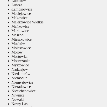
Lubiatów
Lubrza
Łambinowice
Maciejowice
Makowice
Malerzowice Wielkie
Mańkowice
Markowice
Meszno
Mieszkowice
Mochów
Molestowice
Morów
Mostówka
Moszczanka
Myszowice
Nadziejów
Niedamirów
Niemodlin
Niemysłowice
Nieradowice
Niesiebędowice
Niwnica
Nowaki
Nowy Las