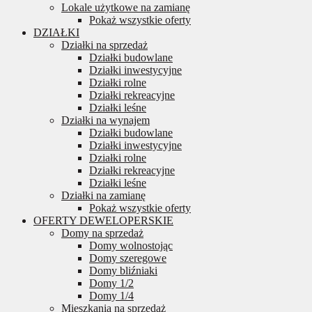
Lokale użytkowe na zamianę
Pokaż wszystkie oferty
DZIAŁKI
Działki na sprzedaż
Działki budowlane
Działki inwestycyjne
Działki rolne
Działki rekreacyjne
Działki leśne
Działki na wynajem
Działki budowlane
Działki inwestycyjne
Działki rolne
Działki rekreacyjne
Działki leśne
Działki na zamianę
Pokaż wszystkie oferty
OFERTY DEWELOPERSKIE
Domy na sprzedaż
Domy wolnostojąc
Domy szeregowe
Domy bliźniaki
Domy 1/2
Domy 1/4
Mieszkania na sprzedaż