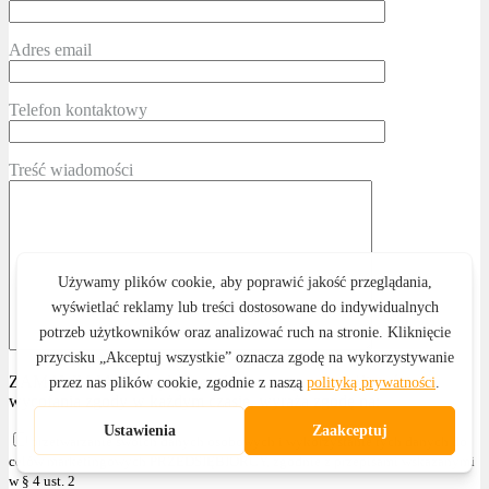
Adres email
Telefon kontaktowy
Treść wiadomości
ZAMAWIAJĄCY, będąc poinformowanym o możliwości
wycofania zgody w każdym czasie, wyraża zgodę na:
przetwarzanie swoich danych osobowych i wykorzystanie tych danych do
celów marketingowych PRZEDSIĘBIORCY, zgodnie z przepisami wskazanymi
w § 4 ust. 2