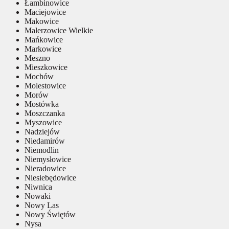
Łambinowice
Maciejowice
Makowice
Malerzowice Wielkie
Mańkowice
Markowice
Meszno
Mieszkowice
Mochów
Molestowice
Morów
Mostówka
Moszczanka
Myszowice
Nadziejów
Niedamirów
Niemodlin
Niemysłowice
Nieradowice
Niesiebędowice
Niwnica
Nowaki
Nowy Las
Nowy Świętów
Nysa