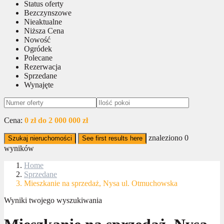
Status oferty
Bezczynszowe
Nieaktualne
Niższa Cena
Nowość
Ogródek
Polecane
Rezerwacja
Sprzedane
Wynajęte
Cena:
0 zł do 2 000 000 zł
znaleziono
0
Szukaj nieruchomości
See first results here
wyników
Home
Sprzedane
Mieszkanie na sprzedaż, Nysa ul. Otmuchowska
Wyniki twojego wyszukiwania