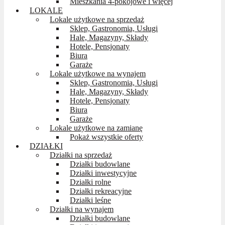
Mieszkania 4-pokojowe i więcej
LOKALE
Lokale użytkowe na sprzedaż
Sklep, Gastronomia, Usługi
Hale, Magazyny, Składy
Hotele, Pensjonaty
Biura
Garaże
Lokale użytkowe na wynajem
Sklep, Gastronomia, Usługi
Hale, Magazyny, Składy
Hotele, Pensjonaty
Biura
Garaże
Lokale użytkowe na zamianę
Pokaż wszystkie oferty
DZIAŁKI
Działki na sprzedaż
Działki budowlane
Działki inwestycyjne
Działki rolne
Działki rekreacyjne
Działki leśne
Działki na wynajem
Działki budowlane