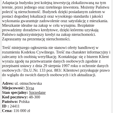
Adaptacja budynku jest kolejną inwestycją zlokalizowaną na tym
terenie, przez jednego oraz rzetelnego inwestora. Możemy Państwu
polecić tą nieruchomość. Budynek dzięki posiadanym zaletom w
postaci dogodnej lokalizacji oraz wysokiego standardu i jakości
wykonania gwarantuje zadowolenie oraz satysfakcję z mieszkania.
Mieszkanie idealne na zakup w celu wynajmu. Bezpłatnie
prowadzimy doradztwo kredytowe, dzięki któremu uzyskają
Państwo najkorzystniejszy kredyt na zakup nieruchomości.
Zapraszamy na prezentację nieruchomości.
Treść niniejszego ogłoszenia nie stanowi oferty handlowej w
rozumieniu Kodeksu Cywilnego. Treść ma charakter informacyjny i
zalecamy ich osobistą weryfikację. Kontaktując się z biurem Klient
wyraża zgodę na przetwarzanie danych osobowych zgodnie z
przepisami ustawy z dnia 29 sierpnia 1997 roku o ochronie danych
osobowych / Dz.U.Nr. 133 poz. 883/. Klientowi przysługuje prawo
do wglądu do swoich danych osobowych i ich aktualizacji.
Adres:
ul. otmuchowska
Miejscowość:
Nysa
Stan specjalny:
Sprzedane
Kod pocztowy:
48-300
Państwo:
Polska
ID :
24411
Cena:
116 000 zł