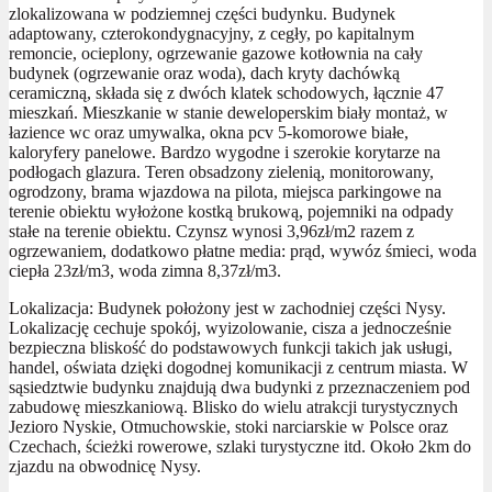
zlokalizowana w podziemnej części budynku. Budynek
adaptowany, czterokondygnacyjny, z cegły, po kapitalnym
remoncie, ocieplony, ogrzewanie gazowe kotłownia na cały
budynek (ogrzewanie oraz woda), dach kryty dachówką
ceramiczną, składa się z dwóch klatek schodowych, łącznie 47
mieszkań. Mieszkanie w stanie deweloperskim biały montaż, w
łazience wc oraz umywalka, okna pcv 5-komorowe białe,
kaloryfery panelowe. Bardzo wygodne i szerokie korytarze na
podłogach glazura. Teren obsadzony zielenią, monitorowany,
ogrodzony, brama wjazdowa na pilota, miejsca parkingowe na
terenie obiektu wyłożone kostką brukową, pojemniki na odpady
stałe na terenie obiektu. Czynsz wynosi 3,96zł/m2 razem z
ogrzewaniem, dodatkowo płatne media: prąd, wywóz śmieci, woda
ciepła 23zł/m3, woda zimna 8,37zł/m3.
Lokalizacja: Budynek położony jest w zachodniej części Nysy.
Lokalizację cechuje spokój, wyizolowanie, cisza a jednocześnie
bezpieczna bliskość do podstawowych funkcji takich jak usługi,
handel, oświata dzięki dogodnej komunikacji z centrum miasta. W
sąsiedztwie budynku znajdują dwa budynki z przeznaczeniem pod
zabudowę mieszkaniową. Blisko do wielu atrakcji turystycznych
Jezioro Nyskie, Otmuchowskie, stoki narciarskie w Polsce oraz
Czechach, ścieżki rowerowe, szlaki turystyczne itd. Około 2km do
zjazdu na obwodnicę Nysy.