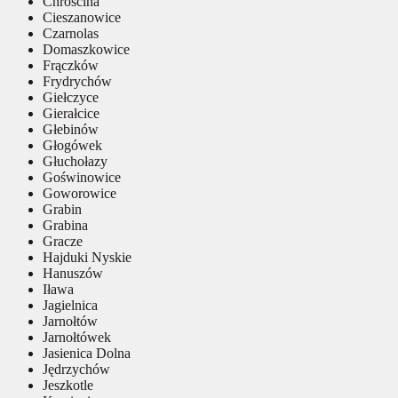
Chróścina
Cieszanowice
Czarnolas
Domaszkowice
Frączków
Frydrychów
Giełczyce
Gierałcice
Głebinów
Głogówek
Głuchołazy
Goświnowice
Goworowice
Grabin
Grabina
Gracze
Hajduki Nyskie
Hanuszów
Iława
Jagielnica
Jarnołtów
Jarnołtówek
Jasienica Dolna
Jędrzychów
Jeszkotle