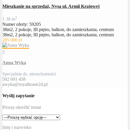
Mieszkanie na sprzedaż, Nysa ul. Armii Krajowej
2
1
38 m
Numer oferty: 59205
38m2, 2 pokoje, III piętro, balkon, do zamieszkania, centrum
38m2, 2 pokoje, III piętro, balkon, do zamieszkania, centrum
285 000 zł
+
Anna Wyka
Specjalista ds. nieruchomości
502 601 458
awyka@royalhome24.pl
Wyślij zapytanie
Proszę określić temat
Imię i nazwisko