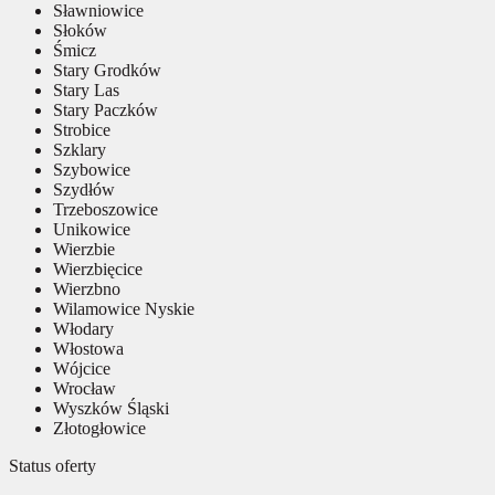
Sławniowice
Słoków
Śmicz
Stary Grodków
Stary Las
Stary Paczków
Strobice
Szklary
Szybowice
Szydłów
Trzeboszowice
Unikowice
Wierzbie
Wierzbięcice
Wierzbno
Wilamowice Nyskie
Włodary
Włostowa
Wójcice
Wrocław
Wyszków Śląski
Złotogłowice
Status oferty