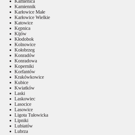
Kamienica
Kamiennik
Karłowice Małe
Karłowice Wielkie
Katowice
Kępnica
Kijów
Kłodobok
Kolnowice
Kołobrzeg
Konradów
Konradowa
Koperniki
Korfantów
Krakówkowice
Kubice
Kwiatków
Laski
Laskowiec
Lasocice
Lasowice
Ligota Tułowicka
Lipniki
Lubiatów
Lubrza