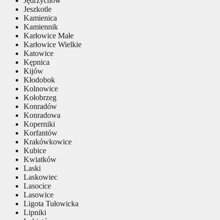
Jędrzychów
Jeszkotle
Kamienica
Kamiennik
Karłowice Małe
Karłowice Wielkie
Katowice
Kępnica
Kijów
Kłodobok
Kolnowice
Kołobrzeg
Konradów
Konradowa
Koperniki
Korfantów
Krakówkowice
Kubice
Kwiatków
Laski
Laskowiec
Lasocice
Lasowice
Ligota Tułowicka
Lipniki