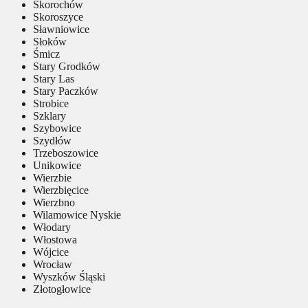
Skorochów
Skoroszyce
Sławniowice
Słoków
Śmicz
Stary Grodków
Stary Las
Stary Paczków
Strobice
Szklary
Szybowice
Szydłów
Trzeboszowice
Unikowice
Wierzbie
Wierzbięcice
Wierzbno
Wilamowice Nyskie
Włodary
Włostowa
Wójcice
Wrocław
Wyszków Śląski
Złotogłowice