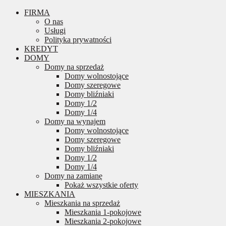
FIRMA
O nas
Usługi
Polityka prywatności
KREDYT
DOMY
Domy na sprzedaż
Domy wolnostojące
Domy szeregowe
Domy bliźniaki
Domy 1/2
Domy 1/4
Domy na wynajem
Domy wolnostojące
Domy szeregowe
Domy bliźniaki
Domy 1/2
Domy 1/4
Domy na zamianę
Pokaż wszystkie oferty
MIESZKANIA
Mieszkania na sprzedaż
Mieszkania 1-pokojowe
Mieszkania 2-pokojowe