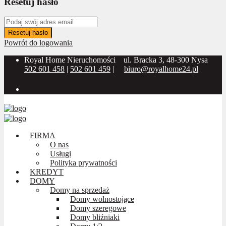
Resetuj hasło
Resetuj hasło
Powrót do logowania
Royal Home Nieruchomości
ul. Bracka 3, 48-300 Nysa
502 601 458
|
502 601 459
|
biuro@royalhome24.pl
Social Media:
FIRMA
O nas
Usługi
Polityka prywatności
KREDYT
DOMY
Domy na sprzedaż
Domy wolnostojące
Domy szeregowe
Domy bliźniaki