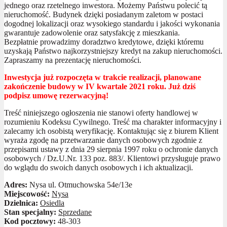
jednego oraz rzetelnego inwestora. Możemy Państwu polecić tą
nieruchomość. Budynek dzięki posiadanym zaletom w postaci
dogodnej lokalizacji oraz wysokiego standardu i jakości wykonania
gwarantuje zadowolenie oraz satysfakcję z mieszkania.
Bezpłatnie prowadzimy doradztwo kredytowe, dzięki któremu
uzyskają Państwo najkorzystniejszy kredyt na zakup nieruchomości.
Zapraszamy na prezentację nieruchomości.
Inwestycja już rozpoczęta w trakcie realizacji, planowane
zakończenie budowy w IV kwartale 2021 roku. Już dziś
podpisz umowę rezerwacyjną!
Treść niniejszego ogłoszenia nie stanowi oferty handlowej w
rozumieniu Kodeksu Cywilnego. Treść ma charakter informacyjny i
zalecamy ich osobistą weryfikację. Kontaktując się z biurem Klient
wyraża zgodę na przetwarzanie danych osobowych zgodnie z
przepisami ustawy z dnia 29 sierpnia 1997 roku o ochronie danych
osobowych / Dz.U.Nr. 133 poz. 883/. Klientowi przysługuje prawo
do wglądu do swoich danych osobowych i ich aktualizacji.
Adres:
Nysa ul. Otmuchowska 54e/13e
Miejscowość:
Nysa
Dzielnica:
Osiedla
Stan specjalny:
Sprzedane
Kod pocztowy:
48-303