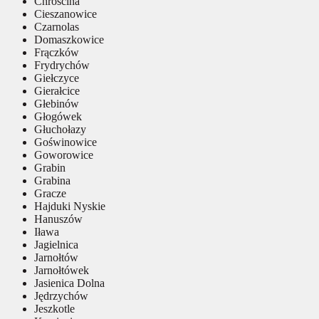
Chróścina
Cieszanowice
Czarnolas
Domaszkowice
Frączków
Frydrychów
Giełczyce
Gierałcice
Głebinów
Głogówek
Głuchołazy
Goświnowice
Goworowice
Grabin
Grabina
Gracze
Hajduki Nyskie
Hanuszów
Iława
Jagielnica
Jarnołtów
Jarnołtówek
Jasienica Dolna
Jędrzychów
Jeszkotle