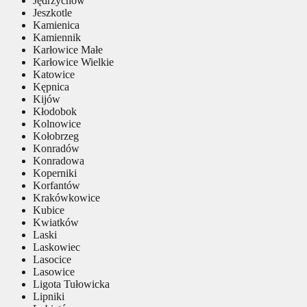
Jędrzychów
Jeszkotle
Kamienica
Kamiennik
Karłowice Małe
Karłowice Wielkie
Katowice
Kępnica
Kijów
Kłodobok
Kolnowice
Kołobrzeg
Konradów
Konradowa
Koperniki
Korfantów
Krakówkowice
Kubice
Kwiatków
Laski
Laskowiec
Lasocice
Lasowice
Ligota Tułowicka
Lipniki