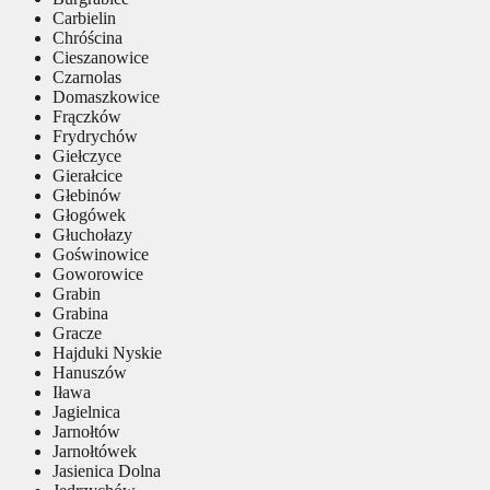
Carbielin
Chróścina
Cieszanowice
Czarnolas
Domaszkowice
Frączków
Frydrychów
Giełczyce
Gierałcice
Głebinów
Głogówek
Głuchołazy
Goświnowice
Goworowice
Grabin
Grabina
Gracze
Hajduki Nyskie
Hanuszów
Iława
Jagielnica
Jarnołtów
Jarnołtówek
Jasienica Dolna