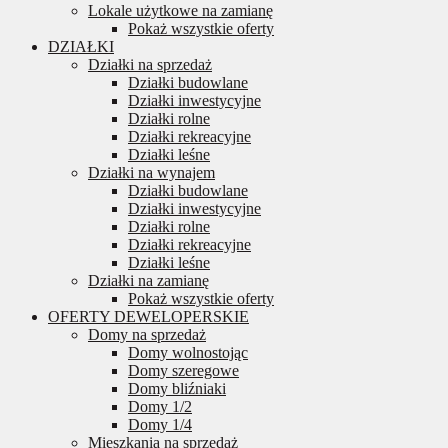
Lokale użytkowe na zamianę
Pokaż wszystkie oferty
DZIAŁKI
Działki na sprzedaż
Działki budowlane
Działki inwestycyjne
Działki rolne
Działki rekreacyjne
Działki leśne
Działki na wynajem
Działki budowlane
Działki inwestycyjne
Działki rolne
Działki rekreacyjne
Działki leśne
Działki na zamianę
Pokaż wszystkie oferty
OFERTY DEWELOPERSKIE
Domy na sprzedaż
Domy wolnostojąc
Domy szeregowe
Domy bliźniaki
Domy 1/2
Domy 1/4
Mieszkania na sprzedaż