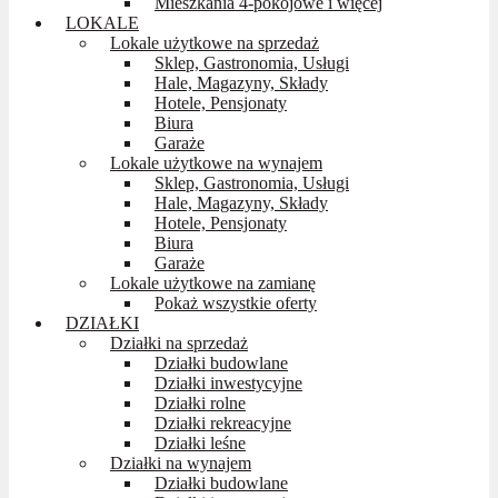
Mieszkania 4-pokojowe i więcej
LOKALE
Lokale użytkowe na sprzedaż
Sklep, Gastronomia, Usługi
Hale, Magazyny, Składy
Hotele, Pensjonaty
Biura
Garaże
Lokale użytkowe na wynajem
Sklep, Gastronomia, Usługi
Hale, Magazyny, Składy
Hotele, Pensjonaty
Biura
Garaże
Lokale użytkowe na zamianę
Pokaż wszystkie oferty
DZIAŁKI
Działki na sprzedaż
Działki budowlane
Działki inwestycyjne
Działki rolne
Działki rekreacyjne
Działki leśne
Działki na wynajem
Działki budowlane