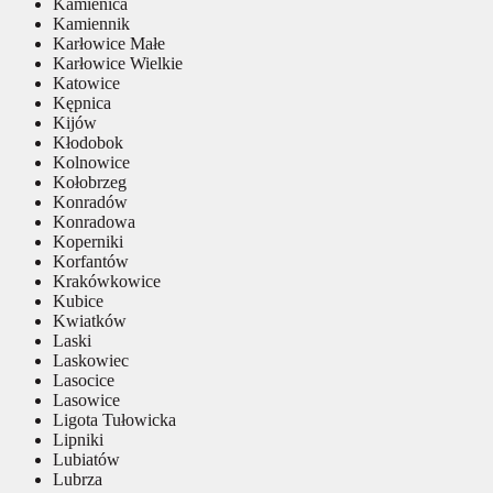
Kamienica
Kamiennik
Karłowice Małe
Karłowice Wielkie
Katowice
Kępnica
Kijów
Kłodobok
Kolnowice
Kołobrzeg
Konradów
Konradowa
Koperniki
Korfantów
Krakówkowice
Kubice
Kwiatków
Laski
Laskowiec
Lasocice
Lasowice
Ligota Tułowicka
Lipniki
Lubiatów
Lubrza