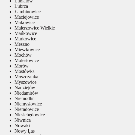
Lubiatów
Lubrza
Łambinowice
Maciejowice
Makowice
Malerzowice Wielkie
Mańkowice
Markowice
Meszno
Mieszkowice
Mochów
Molestowice
Morów
Mostówka
Moszczanka
Myszowice
Nadziejów
Niedamirów
Niemodlin
Niemysłowice
Nieradowice
Niesiebędowice
Niwnica
Nowaki
Nowy Las