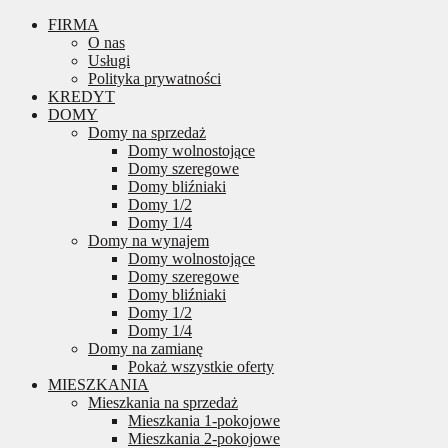
FIRMA
O nas
Usługi
Polityka prywatności
KREDYT
DOMY
Domy na sprzedaż
Domy wolnostojące
Domy szeregowe
Domy bliźniaki
Domy 1/2
Domy 1/4
Domy na wynajem
Domy wolnostojące
Domy szeregowe
Domy bliźniaki
Domy 1/2
Domy 1/4
Domy na zamianę
Pokaż wszystkie oferty
MIESZKANIA
Mieszkania na sprzedaż
Mieszkania 1-pokojowe
Mieszkania 2-pokojowe