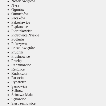
Nowy Świętów
Nysa
Ogonów
Otmuchów
Paczków
Pakosławice
Piątkowice
Piorunkowice
Piotrowice Nyskie
Podlesie
Pokrzywna
Polski Świętów
Prudnik
Prusinowice
Przełęk
Radzikowice
Regulice
Rudziczka
Rusocin
Rynarcice
Sarnowice
Ścibórz
Ścinawa Mała
Sękowice
Siestrzechowice