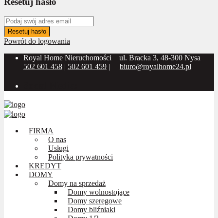
Resetuj hasło
Resetuj hasło
Powrót do logowania
Royal Home Nieruchomości
ul. Bracka 3, 48-300 Nysa
502 601 458
|
502 601 459
|
biuro@royalhome24.pl
Social Media:
FIRMA
O nas
Usługi
Polityka prywatności
KREDYT
DOMY
Domy na sprzedaż
Domy wolnostojące
Domy szeregowe
Domy bliźniaki