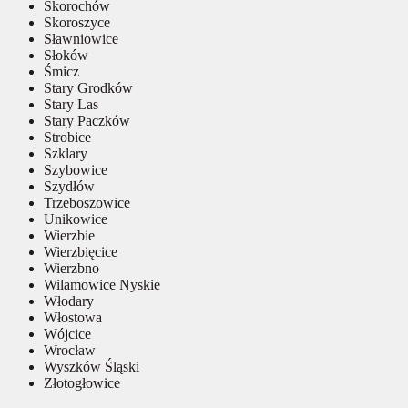
Skorochów
Skoroszyce
Sławniowice
Słoków
Śmicz
Stary Grodków
Stary Las
Stary Paczków
Strobice
Szklary
Szybowice
Szydłów
Trzeboszowice
Unikowice
Wierzbie
Wierzbięcice
Wierzbno
Wilamowice Nyskie
Włodary
Włostowa
Wójcice
Wrocław
Wyszków Śląski
Złotogłowice