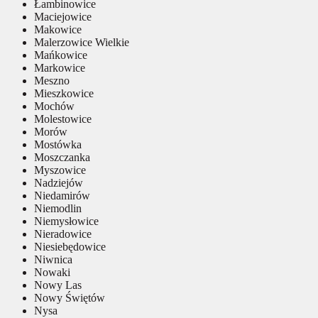
Łambinowice
Maciejowice
Makowice
Malerzowice Wielkie
Mańkowice
Markowice
Meszno
Mieszkowice
Mochów
Molestowice
Morów
Mostówka
Moszczanka
Myszowice
Nadziejów
Niedamirów
Niemodlin
Niemysłowice
Nieradowice
Niesiebędowice
Niwnica
Nowaki
Nowy Las
Nowy Świętów
Nysa