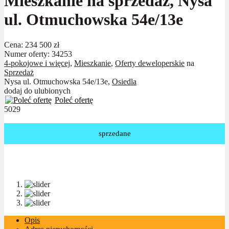
Mieszkanie na sprzedaż, Nysa
ul. Otmuchowska 54e/13e
Cena:
234 500 zł
Numer oferty: 34253
4-pokojowe i więcej
,
Mieszkanie
,
Oferty deweloperskie
na
Sprzedaż
Nysa ul. Otmuchowska 54e/13e,
Osiedla
dodaj do ulubionych
Poleć ofertę
5029
sprzedane
Opis