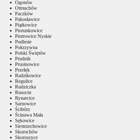
Ogonów
Otmuchów
Paczków
Pakosławice
Piątkowice
Piorunkowice
Piotrowice Nyskie
Podlesie
Pokrzywna
Polski Świętów
Prudnik
Prusinowice
Przełęk
Radzikowice
Regulice
Rudziczka
Rusocin
Rynarcice
Sarnowice
Ścibórz
Ścinawa Mała
Sękowice
Siestrzechowice
Skorochów
Skoroszyce