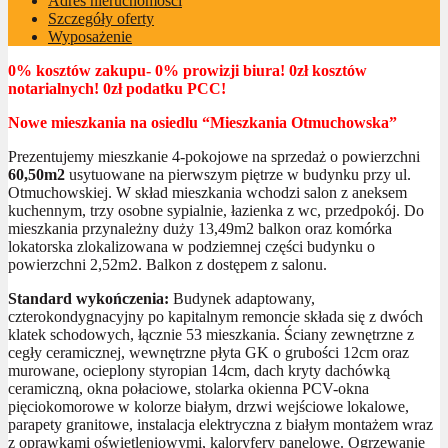
Adres nieruchomości
Szczegóły oferty
Wyposażenie
0% kosztów zakupu- 0% prowizji biura! 0zł kosztów
notarialnych! 0zł podatku PCC!
Nowe mieszkania na osiedlu “Mieszkania Otmuchowska”
Prezentujemy mieszkanie 4-pokojowe na sprzedaż o powierzchni
60,50m2
usytuowane na pierwszym piętrze w budynku przy ul.
Otmuchowskiej. W skład mieszkania wchodzi salon z aneksem
kuchennym, trzy osobne sypialnie, łazienka z wc, przedpokój. Do
mieszkania przynależny duży 13,49m2 balkon oraz komórka
lokatorska zlokalizowana w podziemnej części budynku o
powierzchni 2,52m2. Balkon z dostępem z salonu.
Standard wykończenia:
Budynek adaptowany,
czterokondygnacyjny po kapitalnym remoncie składa się z dwóch
klatek schodowych, łącznie 53 mieszkania. Ściany zewnętrzne z
cegły ceramicznej, wewnętrzne płyta GK o grubości 12cm oraz
murowane, ocieplony styropian 14cm, dach kryty dachówką
ceramiczną, okna połaciowe, stolarka okienna PCV-okna
pięciokomorowe w kolorze białym, drzwi wejściowe lokalowe,
parapety granitowe, instalacja elektryczna z białym montażem wraz
z oprawkami oświetleniowymi, kaloryfery panelowe. Ogrzewanie