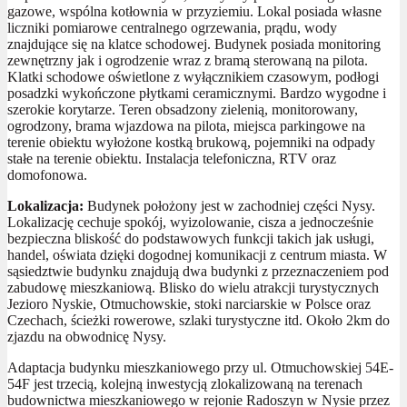
gazowe, wspólna kotłownia w przyziemiu. Lokal posiada własne
liczniki pomiarowe centralnego ogrzewania, prądu, wody
znajdujące się na klatce schodowej. Budynek posiada monitoring
zewnętrzny jak i ogrodzenie wraz z bramą sterowaną na pilota.
Klatki schodowe oświetlone z wyłącznikiem czasowym, podłogi
posadzki wykończone płytkami ceramicznymi. Bardzo wygodne i
szerokie korytarze. Teren obsadzony zielenią, monitorowany,
ogrodzony, brama wjazdowa na pilota, miejsca parkingowe na
terenie obiektu wyłożone kostką brukową, pojemniki na odpady
stałe na terenie obiektu. Instalacja telefoniczna, RTV oraz
domofonowa.
Lokalizacja:
Budynek położony jest w zachodniej części Nysy.
Lokalizację cechuje spokój, wyizolowanie, cisza a jednocześnie
bezpieczna bliskość do podstawowych funkcji takich jak usługi,
handel, oświata dzięki dogodnej komunikacji z centrum miasta. W
sąsiedztwie budynku znajdują dwa budynki z przeznaczeniem pod
zabudowę mieszkaniową. Blisko do wielu atrakcji turystycznych
Jezioro Nyskie, Otmuchowskie, stoki narciarskie w Polsce oraz
Czechach, ścieżki rowerowe, szlaki turystyczne itd. Około 2km do
zjazdu na obwodnicę Nysy.
Adaptacja budynku mieszkaniowego przy ul. Otmuchowskiej 54E-
54F jest trzecią, kolejną inwestycją zlokalizowaną na terenach
budownictwa mieszkaniowego w rejonie Radoszyn w Nysie przez