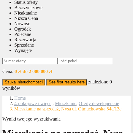
Status oferty
Bezczynszowe
Nieaktualne
Niższa Cena
Nowość
Ogródek
Polecane
Rezerwacja
Sprzedane
Wynajęte
Cena:
0 zł do 2 000 000 zł
znaleziono
0
Szukaj nieruchomości
See first results here
wyników
Home
4-pokojowe i więcej
,
Mieszkanie
,
Oferty deweloperskie
Mieszkanie na sprzedaż, Nysa ul. Otmuchowska 54e/13e
Wyniki twojego wyszukiwania