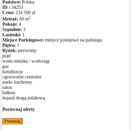
Państwo:
Polska
ID :
34253
Cena:
234 500 zł
2
Metraż:
60 m
Pokoje:
4
Sypialnie:
3
Łazienki:
1
Miejsce Parkingowe:
miejsce postojowe na parkingu
Piętro:
1
Rynek:
pierwotny
prąd
woda miejska / wodociąg
gaz
kanalizacja
ogrzewanie centralne
aneks kuchenny
salon
balkon
dojazd drogą asfaltową
Porównaj oferty
Porównaj