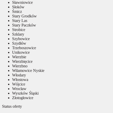
Sławniowice
Słoków
Śmicz
Stary Grodków
Stary Las
Stary Paczków
Strobice
Szklary
Szybowice
Szydłów
Trzeboszowice
Unikowice
Wierzbie
Wierzbięcice
Wierzbno
Wilamowice Nyskie
Włodary
Włostowa
Wójcice
Wrocław
Wyszków Śląski
Złotogłowice
Status oferty