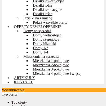
Działki inwestycyjne
Działki rolne
Działki rekreacyjne
Działki leśne
Działki na zamianę
Pokaż wszystkie oferty
OFERTY DEWELOPERSKIE
Domy na sprzedaż
Domy wolnostojąc
Domy szeregowe
Domy bliźniaki
Domy 1/2
Domy 1/4
Mieszkania na sprzedaż
Mieszkania 1-pokojowe
Mieszkania 2-pokojowe
Mieszkania 3-pokojowe
Mieszkania 4-pokojowe i więcej
ARTYKUŁY
KONTAKT
Wyszukiwarka
Typ oferty
Typ oferty