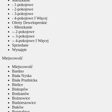
Mieszkanie
- 1-pokojowe
- 2-pokojowe
- 3-pokojowe
- 4-pokojowe I Więcej
Oferty Deweloperskie
- Mieszkanie
-- 2-pokojowe
-- 3-pokojowe
-- 4-pokojowe I Więcej
Sprzedane
Wynajęte
Miejscowość
Miejscowość
Bardno
Biała Nyska
Biała Prudnicka
Bielice
Biskupów
Bodzanów
Bożnowice
Budzieszowice
Buków
Burgrabice