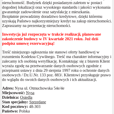
nieruchomość. Budynek dzięki posiadanym zaletom w postaci
dogodnej lokalizacji oraz wysokiego standardu i jakości wykonania
gwarantuje zadowolenie oraz satysfakcję z mieszkania.
Bezpłatnie prowadzimy doradztwo kredytowe, dzięki któremu
uzyskają Państwo najkorzystniejszy kredyt na zakup nieruchomości.
Zapraszamy na prezentację nieruchomości.
Inwestycja już rozpoczęta w trakcie realizacji, planowane
zakończenie budowy w IV kwartale 2021 roku. Już dziś
podpisz umowę rezerwacyjną!
Treść niniejszego ogłoszenia nie stanowi oferty handlowej w
rozumieniu Kodeksu Cywilnego. Treść ma charakter informacyjny i
zalecamy ich osobistą weryfikację. Kontaktując się z biurem Klient
wyraża zgodę na przetwarzanie danych osobowych zgodnie z
przepisami ustawy z dnia 29 sierpnia 1997 roku o ochronie danych
osobowych / Dz.U.Nr. 133 poz. 883/. Klientowi przysługuje prawo
do wglądu do swoich danych osobowych i ich aktualizacji.
Adres:
Nysa ul. Otmuchowska 54e/4e
Miejscowość:
Nysa
Dzielnica:
Osiedla
Stan specjalny:
Sprzedane
Kod pocztowy:
48-303
Państwo:
Polska