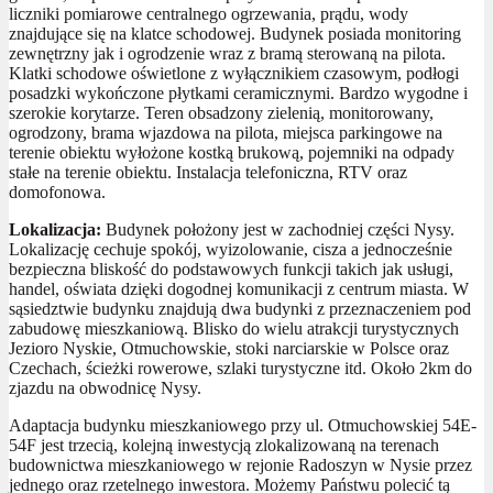
liczniki pomiarowe centralnego ogrzewania, prądu, wody
znajdujące się na klatce schodowej. Budynek posiada monitoring
zewnętrzny jak i ogrodzenie wraz z bramą sterowaną na pilota.
Klatki schodowe oświetlone z wyłącznikiem czasowym, podłogi
posadzki wykończone płytkami ceramicznymi. Bardzo wygodne i
szerokie korytarze. Teren obsadzony zielenią, monitorowany,
ogrodzony, brama wjazdowa na pilota, miejsca parkingowe na
terenie obiektu wyłożone kostką brukową, pojemniki na odpady
stałe na terenie obiektu. Instalacja telefoniczna, RTV oraz
domofonowa.
Lokalizacja:
Budynek położony jest w zachodniej części Nysy.
Lokalizację cechuje spokój, wyizolowanie, cisza a jednocześnie
bezpieczna bliskość do podstawowych funkcji takich jak usługi,
handel, oświata dzięki dogodnej komunikacji z centrum miasta. W
sąsiedztwie budynku znajdują dwa budynki z przeznaczeniem pod
zabudowę mieszkaniową. Blisko do wielu atrakcji turystycznych
Jezioro Nyskie, Otmuchowskie, stoki narciarskie w Polsce oraz
Czechach, ścieżki rowerowe, szlaki turystyczne itd. Około 2km do
zjazdu na obwodnicę Nysy.
Adaptacja budynku mieszkaniowego przy ul. Otmuchowskiej 54E-
54F jest trzecią, kolejną inwestycją zlokalizowaną na terenach
budownictwa mieszkaniowego w rejonie Radoszyn w Nysie przez
jednego oraz rzetelnego inwestora. Możemy Państwu polecić tą