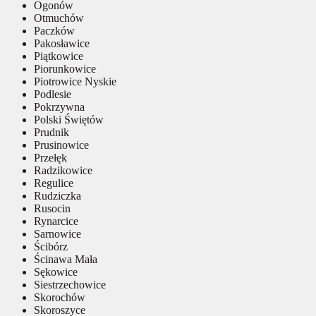
Ogonów
Otmuchów
Paczków
Pakosławice
Piątkowice
Piorunkowice
Piotrowice Nyskie
Podlesie
Pokrzywna
Polski Świętów
Prudnik
Prusinowice
Przełęk
Radzikowice
Regulice
Rudziczka
Rusocin
Rynarcice
Sarnowice
Ścibórz
Ścinawa Mała
Sękowice
Siestrzechowice
Skorochów
Skoroszyce