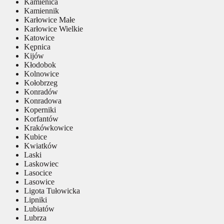
Kamienica
Kamiennik
Karłowice Małe
Karłowice Wielkie
Katowice
Kępnica
Kijów
Kłodobok
Kolnowice
Kołobrzeg
Konradów
Konradowa
Koperniki
Korfantów
Krakówkowice
Kubice
Kwiatków
Laski
Laskowiec
Lasocice
Lasowice
Ligota Tułowicka
Lipniki
Lubiatów
Lubrza