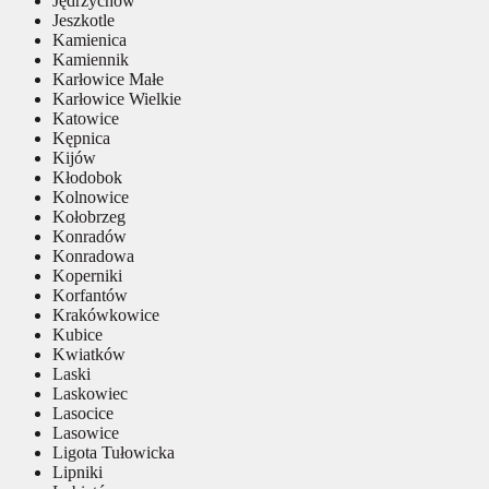
Jędrzychów
Jeszkotle
Kamienica
Kamiennik
Karłowice Małe
Karłowice Wielkie
Katowice
Kępnica
Kijów
Kłodobok
Kolnowice
Kołobrzeg
Konradów
Konradowa
Koperniki
Korfantów
Krakówkowice
Kubice
Kwiatków
Laski
Laskowiec
Lasocice
Lasowice
Ligota Tułowicka
Lipniki