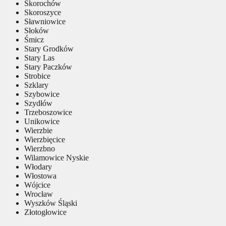
Skorochów
Skoroszyce
Sławniowice
Słoków
Śmicz
Stary Grodków
Stary Las
Stary Paczków
Strobice
Szklary
Szybowice
Szydłów
Trzeboszowice
Unikowice
Wierzbie
Wierzbięcice
Wierzbno
Wilamowice Nyskie
Włodary
Włostowa
Wójcice
Wrocław
Wyszków Śląski
Złotogłowice