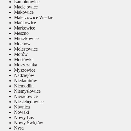
Łambinowice
Maciejowice
Makowice
Malerzowice Wielkie
Mańkowice
Markowice
Meszno
Mieszkowice
Mochów
Molestowice
Morów
Mostówka
Moszczanka
Myszowice
Nadziejów
Niedamirów
Niemodlin
Niemysłowice
Nieradowice
Niesiebędowice
Niwnica
Nowaki
Nowy Las
Nowy Świętów
Nysa