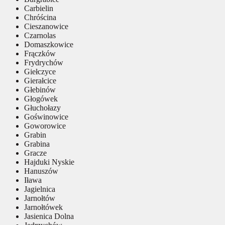
Carbielin
Chróścina
Cieszanowice
Czarnolas
Domaszkowice
Frączków
Frydrychów
Giełczyce
Gierałcice
Głebinów
Głogówek
Głuchołazy
Goświnowice
Goworowice
Grabin
Grabina
Gracze
Hajduki Nyskie
Hanuszów
Iława
Jagielnica
Jarnołtów
Jarnołtówek
Jasienica Dolna