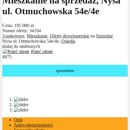
Mieszkanie na sprzedaż, Nysa
ul. Otmuchowska 54e/4e
Cena:
195 000 zł
Numer oferty: 34194
3-pokojowe
,
Mieszkanie
,
Oferty deweloperskie
na
Sprzedaż
Nysa ul. Otmuchowska 54e/4e,
Osiedla
dodaj do ulubionych
Poleć ofertę
4975
sprzedane
Opis
Adres nieruchomości