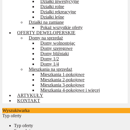
Działki inwestycyjne
Działki rolne
Działki rekreacyjne
Działki leśne
Działki na zamianę
Pokaż wszystkie oferty
OFERTY DEWELOPERSKIE
Domy na sprzedaż
Domy wolnostojąc
Domy szeregowe
Domy bliźniaki
Domy 1/2
Domy 1/4
Mieszkania na sprzedaż
Mieszkania 1-pokojowe
Mieszkania 2-pokojowe
Mieszkania 3-pokojowe
Mieszkania 4-pokojowe i więcej
ARTYKUŁY
KONTAKT
Wyszukiwarka
Typ oferty
Typ oferty