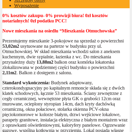
Szczegóły oferty
Wyposażenie
0% kosztów zakupu- 0% prowizji biura! 0zł kosztów
notarialnych! 0zł podatku PCC!
Nowe mieszkania na osiedlu “Mieszkania Otmuchowska”
Prezentujemy mieszkanie 3-pokojowe na sprzedaż o powierzchni
53,02m2
usytuowane na parterze w budynku przy ul.
Otmuchowskiej. W skład mieszkania wchodzi salon z aneksem
kuchennym, dwie sypialnie, łazienka z wc. Do mieszkania
przynależny duży
13,88m2
balkon oraz komórka lokatorska
zlokalizowana w podziemnej części budynku o powierzchni
2,11m2
. Balkon z dostępem z salonu.
Standard wykończenia:
Budynek adaptowany,
czterokondygnacyjny po kapitalnym remoncie składa się z dwóch
klatek schodowych, łącznie 53 mieszkania. Ściany zewnętrzne z
cegły ceramicznej, wewnętrzne płyta GK o grubości 12cm oraz
murowane, ocieplony styropian 14cm, dach kryty dachówką
ceramiczną, okna połaciowe, stolarka okienna PCV-okna
pięciokomorowe w kolorze białym, drzwi wejściowe lokalowe,
parapety granitowe, instalacja elektryczna z białym montażem wraz
z oprawkami oświetleniowymi, kaloryfery panelowe. Ogrzewanie
gazowe, wspólna kotłownia w przyziemiu. Lokal posiada własne