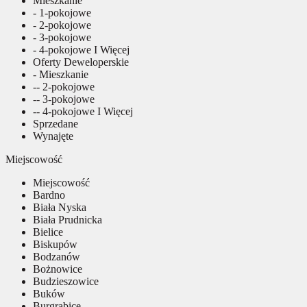
Mieszkanie
- 1-pokojowe
- 2-pokojowe
- 3-pokojowe
- 4-pokojowe I Więcej
Oferty Deweloperskie
- Mieszkanie
-- 2-pokojowe
-- 3-pokojowe
-- 4-pokojowe I Więcej
Sprzedane
Wynajęte
Miejscowość
Miejscowość
Bardno
Biała Nyska
Biała Prudnicka
Bielice
Biskupów
Bodzanów
Bożnowice
Budzieszowice
Buków
Burgrabice