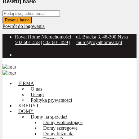
Resetuj hasło
Resetuj hasło
Powrót do logowania
Royal Home Nieruchomości
ul. Bracka 3, 48-300 Nysa
502 601 458
|
502 601 459
|
biuro@royalhome24.pl
Social Media:
FIRMA
O nas
Usługi
Polityka prywatności
KREDYT
DOMY
Domy na sprzedaż
Domy wolnostojące
Domy szeregowe
Domy bliźniaki