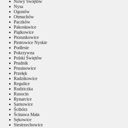
Nowy Świętów
Nysa
Ogonów
Otmuchów
Paczków
Pakosławice
Piątkowice
Piorunkowice
Piotrowice Nyskie
Podlesie
Pokrzywna
Polski Świętów
Prudnik
Prusinowice
Przełęk
Radzikowice
Regulice
Rudziczka
Rusocin
Rynarcice
Sarnowice
Ścibórz
Ścinawa Mała
Sękowice
Siestrzechowice