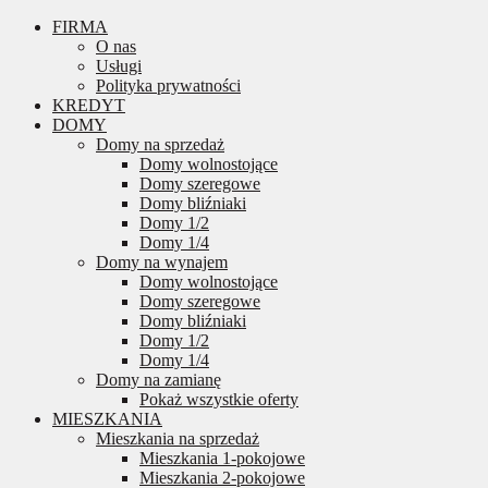
FIRMA
O nas
Usługi
Polityka prywatności
KREDYT
DOMY
Domy na sprzedaż
Domy wolnostojące
Domy szeregowe
Domy bliźniaki
Domy 1/2
Domy 1/4
Domy na wynajem
Domy wolnostojące
Domy szeregowe
Domy bliźniaki
Domy 1/2
Domy 1/4
Domy na zamianę
Pokaż wszystkie oferty
MIESZKANIA
Mieszkania na sprzedaż
Mieszkania 1-pokojowe
Mieszkania 2-pokojowe