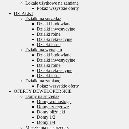
Lokale użytkowe na zamianę
Pokaż wszystkie oferty
DZIAŁKI
Działki na sprzedaż
Działki budowlane
Działki inwestycyjne
Działki rolne
Działki rekreacyjne
Działki leśne
Działki na wynajem
Działki budowlane
Działki inwestycyjne
Działki rolne
Działki rekreacyjne
Działki leśne
Działki na zamianę
Pokaż wszystkie oferty
OFERTY DEWELOPERSKIE
Domy na sprzedaż
Domy wolnostojąc
Domy szeregowe
Domy bliźniaki
Domy 1/2
Domy 1/4
Mieszkania na sprzedaż