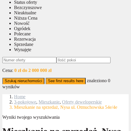
Status oferty
Bezczynszowe
Nieaktualne
Niższa Cena
Nowość
Ogródek
Polecane
Rezerwacja
Sprzedane
Wynajęte
Cena:
0 zł do 2 000 000 zł
znaleziono
0
Szukaj nieruchomości
See first results here
wyników
Home
3-pokojowe
,
Mieszkanie
,
Oferty deweloperskie
Mieszkanie na sprzedaż, Nysa ul. Otmuchowska 54e/4e
Wyniki twojego wyszukiwania