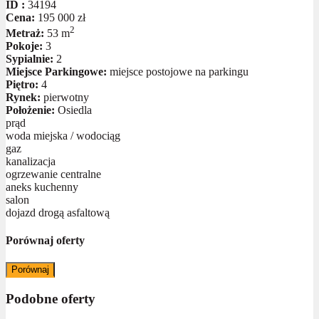
ID :
34194
Cena:
195 000 zł
2
Metraż:
53 m
Pokoje:
3
Sypialnie:
2
Miejsce Parkingowe:
miejsce postojowe na parkingu
Piętro:
4
Rynek:
pierwotny
Położenie:
Osiedla
prąd
woda miejska / wodociąg
gaz
kanalizacja
ogrzewanie centralne
aneks kuchenny
salon
dojazd drogą asfaltową
Porównaj oferty
Porównaj
Podobne oferty