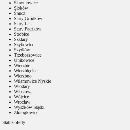
Sławniowice
Słoków
Śmicz
Stary Grodków
Stary Las
Stary Paczków
Strobice
Szklary
Szybowice
Szydłów
Trzeboszowice
Unikowice
Wierzbie
Wierzbięcice
Wierzbno
Wilamowice Nyskie
Włodary
Włostowa
Wójcice
Wrocław
Wyszków Śląski
Złotogłowice
Status oferty