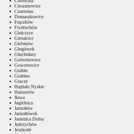
Chróścina
Cieszanowice
Czarnolas
Domaszkowice
Frączków
Frydrychów
Giełczyce
Gierałcice
Głebinów
Głogówek
Głuchołazy
Goświnowice
Goworowice
Grabin
Grabina
Gracze
Hajduki Nyskie
Hanuszów
Iława
Jagielnica
Jarnołtów
Jarnołtówek
Jasienica Dolna
Jędrzychów
Jeszkotle