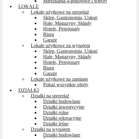
Mieszkania 4-pokojowe i więcej
LOKALE
Lokale użytkowe na sprzedaż
Sklep, Gastronomia, Usługi
Hale, Magazyny, Składy
Hotele, Pensjonaty
Biura
Garaże
Lokale użytkowe na wynajem
Sklep, Gastronomia, Usługi
Hale, Magazyny, Składy
Hotele, Pensjonaty
Biura
Garaże
Lokale użytkowe na zamianę
Pokaż wszystkie oferty
DZIAŁKI
Działki na sprzedaż
Działki budowlane
Działki inwestycyjne
Działki rolne
Działki rekreacyjne
Działki leśne
Działki na wynajem
Działki budowlane