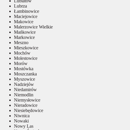
Lubiatów
Lubrza
Łambinowice
Maciejowice
Makowice
Malerzowice Wielkie
Mańkowice
Markowice
Meszno
Mieszkowice
Mochów
Molestowice
Morów
Mostówka
Moszczanka
Myszowice
Nadziejów
Niedamirów
Niemodlin
Niemysłowice
Nieradowice
Niesiebędowice
Niwnica
Nowaki
Nowy Las