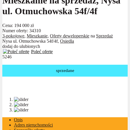
Mieszkanie na sprzedaż, Nysa
ul. Otmuchowska 54f/4f
Cena:
194 000 zł
Numer oferty: 34310
3-pokojowe
,
Mieszkanie
,
Oferty deweloperskie
na
Sprzedaż
Nysa ul. Otmuchowska 54f/4f,
Osiedla
dodaj do ulubionych
Poleć ofertę
5246
sprzedane
Opis
Adres nieruchomości