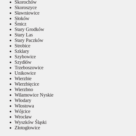
Skorochów
Skoroszyce
Sławniowice
Słoków
Śmicz
Stary Grodków
Stary Las
Stary Paczków
Strobice
Szklary
Szybowice
Szydłów
Trzeboszowice
Unikowice
Wierzbie
Wierzbięcice
Wierzbno
Wilamowice Nyskie
Włodary
Włostowa
Wójcice
Wrocław
Wyszków Śląski
Złotogłowice