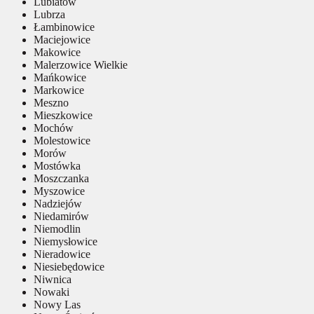
Lubiatów
Lubrza
Łambinowice
Maciejowice
Makowice
Malerzowice Wielkie
Mańkowice
Markowice
Meszno
Mieszkowice
Mochów
Molestowice
Morów
Mostówka
Moszczanka
Myszowice
Nadziejów
Niedamirów
Niemodlin
Niemysłowice
Nieradowice
Niesiebędowice
Niwnica
Nowaki
Nowy Las