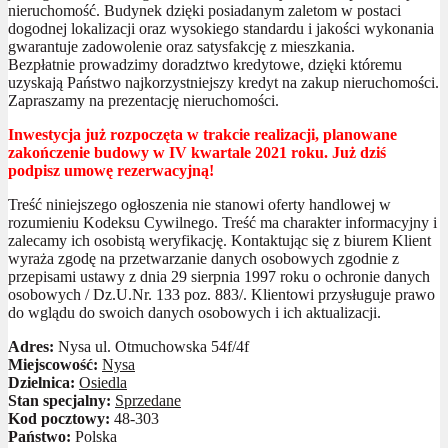
nieruchomość. Budynek dzięki posiadanym zaletom w postaci
dogodnej lokalizacji oraz wysokiego standardu i jakości wykonania
gwarantuje zadowolenie oraz satysfakcję z mieszkania.
Bezpłatnie prowadzimy doradztwo kredytowe, dzięki któremu
uzyskają Państwo najkorzystniejszy kredyt na zakup nieruchomości.
Zapraszamy na prezentację nieruchomości.
Inwestycja już rozpoczęta w trakcie realizacji, planowane
zakończenie budowy w IV kwartale 2021 roku. Już dziś
podpisz umowę rezerwacyjną!
Treść niniejszego ogłoszenia nie stanowi oferty handlowej w
rozumieniu Kodeksu Cywilnego. Treść ma charakter informacyjny i
zalecamy ich osobistą weryfikację. Kontaktując się z biurem Klient
wyraża zgodę na przetwarzanie danych osobowych zgodnie z
przepisami ustawy z dnia 29 sierpnia 1997 roku o ochronie danych
osobowych / Dz.U.Nr. 133 poz. 883/. Klientowi przysługuje prawo
do wglądu do swoich danych osobowych i ich aktualizacji.
Adres:
Nysa ul. Otmuchowska 54f/4f
Miejscowość:
Nysa
Dzielnica:
Osiedla
Stan specjalny:
Sprzedane
Kod pocztowy:
48-303
Państwo:
Polska