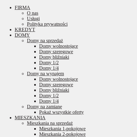
FIRMA
O nas
Usługi
Polityka prywatności
KREDYT
DOMY
Domy na sprzedaż
Domy wolnostojące
Domy szeregowe
Domy bliźniaki
Domy 1/2
Domy 1/4
Domy na wynajem
Domy wolnostojące
Domy szeregowe
Domy bliźniaki
Domy 1/2
Domy 1/4
Domy na zamianę
Pokaż wszystkie oferty
MIESZKANIA
Mieszkania na sprzedaż
Mieszkania 1-pokojowe
Mieszkania 2-pokojowe