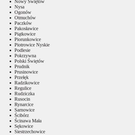
Nowy Świętów
Nysa
Ogonów
Otmuchów
Paczków
Pakosławice
Piątkowice
Piorunkowice
Piotrowice Nyskie
Podlesie
Pokrzywna
Polski Świętów
Prudnik
Prusinowice
Przełęk
Radzikowice
Regulice
Rudziczka
Rusocin
Rynarcice
Sarnowice
Ścibórz
Ścinawa Mała
Sękowice
Siestrzechowice