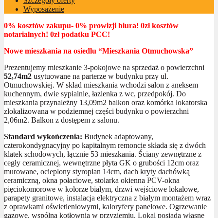
Szczegóły oferty
Wyposażenie
0% kosztów zakupu- 0% prowizji biura! 0zł kosztów
notarialnych! 0zł podatku PCC!
Nowe mieszkania na osiedlu “Mieszkania Otmuchowska”
Prezentujemy mieszkanie 3-pokojowe na sprzedaż o powierzchni
52,74m2
usytuowane na parterze w budynku przy ul.
Otmuchowskiej. W skład mieszkania wchodzi salon z aneksem
kuchennym, dwie sypialnie, łazienka z wc, przedpokój. Do
mieszkania przynależny 13,09m2 balkon oraz komórka lokatorska
zlokalizowana w podziemnej części budynku o powierzchni
2,06m2. Balkon z dostępem z salonu.
Standard wykończenia:
Budynek adaptowany,
czterokondygnacyjny po kapitalnym remoncie składa się z dwóch
klatek schodowych, łącznie 53 mieszkania. Ściany zewnętrzne z
cegły ceramicznej, wewnętrzne płyta GK o grubości 12cm oraz
murowane, ocieplony styropian 14cm, dach kryty dachówką
ceramiczną, okna połaciowe, stolarka okienna PCV-okna
pięciokomorowe w kolorze białym, drzwi wejściowe lokalowe,
parapety granitowe, instalacja elektryczna z białym montażem wraz
z oprawkami oświetleniowymi, kaloryfery panelowe. Ogrzewanie
gazowe, wspólna kotłownia w przyziemiu. Lokal posiada własne