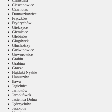
Chróścina
Cieszanowice
Czarnolas
Domaszkowice
Frączków
Frydrychów
Giełczyce
Gierałcice
Głebinów
Głogówek
Głuchołazy
Goświnowice
Goworowice
Grabin
Grabina
Gracze
Hajduki Nyskie
Hanuszów
Iława
Jagielnica
Jarnołtów
Jarnołtówek
Jasienica Dolna
Jędrzychów
Jeszkotle