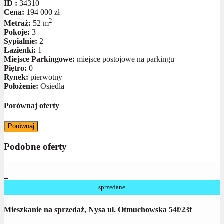
ID :
34310
Cena:
194 000 zł
2
Metraż:
52 m
Pokoje:
3
Sypialnie:
2
Łazienki:
1
Miejsce Parkingowe:
miejsce postojowe na parkingu
Piętro:
0
Rynek:
pierwotny
Położenie:
Osiedla
Porównaj oferty
Porównaj
Podobne oferty
+
sprzedane
Mieszkanie na sprzedaż, Nysa ul. Otmuchowska 54f/23f