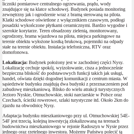
liczniki pomiarowe centralnego ogrzewania, prądu, wody
znajdujące się na klatce schodowej. Budynek posiada monitoring
zewnętrzny jak i ogrodzenie wraz z bramą sterowaną na pilota.
Klatki schodowe oświetlone z wyłącznikiem czasowym, podłogi
posadzki wykończone płytkami ceramicznymi. Bardzo wygodne i
szerokie korytarze. Teren obsadzony zielenią, monitorowany,
ogrodzony, brama wjazdowa na pilota, miejsca parkingowe na
terenie obiektu wyłożone kostką brukową, pojemniki na odpady
stałe na terenie obiektu. Instalacja telefoniczna, RTV oraz
domofonowa.
Lokalizacja:
Budynek położony jest w zachodniej części Nysy.
Lokalizację cechuje spokój, wyizolowanie, cisza a jednocześnie
bezpieczna bliskość do podstawowych funkcji takich jak usługi,
handel, oświata dzięki dogodnej komunikacji z centrum miasta. W
sąsiedztwie budynku znajdują dwa budynki z przeznaczeniem pod
zabudowę mieszkaniową. Blisko do wielu atrakcji turystycznych
Jezioro Nyskie, Otmuchowskie, stoki narciarskie w Polsce oraz
Czechach, ścieżki rowerowe, szlaki turystyczne itd. Około 2km do
zjazdu na obwodnicę Nysy.
Adaptacja budynku mieszkaniowego przy ul. Otmuchowskiej 54E-
54F jest trzecią, kolejną inwestycją zlokalizowaną na terenach
budownictwa mieszkaniowego w rejonie Radoszyn w Nysie przez
jednego oraz rzetelnego inwestora. Możemy Państwu polecić tą