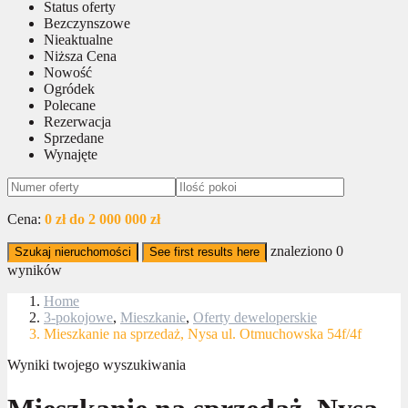
Status oferty
Bezczynszowe
Nieaktualne
Niższa Cena
Nowość
Ogródek
Polecane
Rezerwacja
Sprzedane
Wynajęte
Cena:
0 zł do 2 000 000 zł
znaleziono
0
Szukaj nieruchomości
See first results here
wyników
Home
3-pokojowe
,
Mieszkanie
,
Oferty deweloperskie
Mieszkanie na sprzedaż, Nysa ul. Otmuchowska 54f/4f
Wyniki twojego wyszukiwania