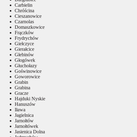
Carbielin
Chróścina
Cieszanowice
Czarnolas
Domaszkowice
Frączków
Frydrychów
Giełczyce
Gierałcice
Głebinów
Głogówek
Głuchołazy
Goświnowice
Goworowice
Grabin
Grabina
Gracze
Hajduki Nyskie
Hanuszów
Iława
Jagielnica
Jarnołtów
Jarnołtówek
Jasienica Dolna