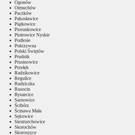
Ogonów
Otmuchów
Paczków
Pakosławice
Piątkowice
Piorunkowice
Piotrowice Nyskie
Podlesie
Pokrzywna
Polski Świętów
Prudnik
Prusinowice
Przełęk
Radzikowice
Regulice
Rudziczka
Rusocin
Rynarcice
Sarnowice
Ścibórz
Ścinawa Mała
Sękowice
Siestrzechowice
Skorochów
Skoroszyce