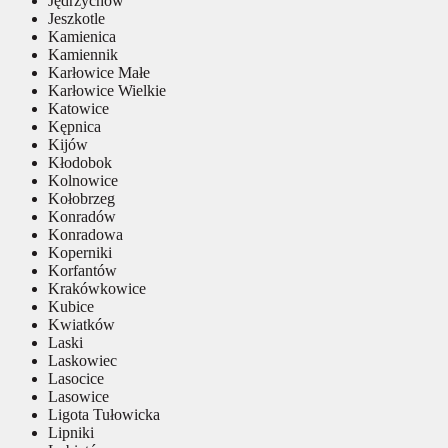
Jędrzychów
Jeszkotle
Kamienica
Kamiennik
Karłowice Małe
Karłowice Wielkie
Katowice
Kępnica
Kijów
Kłodobok
Kolnowice
Kołobrzeg
Konradów
Konradowa
Koperniki
Korfantów
Krakówkowice
Kubice
Kwiatków
Laski
Laskowiec
Lasocice
Lasowice
Ligota Tułowicka
Lipniki