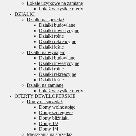
Lokale użytkowe na zamianę
Pokaż wszystkie oferty
DZIAŁKI
Działki na sprzedaż
Działki budowlane
Działki inwestycyjne
Działki rolne
Działki rekreacyjne
Działki leśne
Działki na wynajem
Działki budowlane
Działki inwestycyjne
Działki rolne
Działki rekreacyjne
Działki leśne
Działki na zamianę
Pokaż wszystkie oferty
OFERTY DEWELOPERSKIE
Domy na sprzedaż
Domy wolnostojąc
Domy szeregowe
Domy bliźniaki
Domy 1/2
Domy 1/4
Mieszkania na sprzedaż