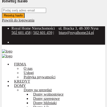
Resetuj hasło
Resetuj hasło
Powrót do logowania
Royal Home Nieruchomości
ul. Bracka 3, 48-300 Nysa
502 601 458
|
502 601 459
|
biuro@royalhome24.pl
Social Media:
FIRMA
O nas
Usługi
Polityka prywatności
KREDYT
DOMY
Domy na sprzedaż
Domy wolnostojące
Domy szeregowe
Domy bliźniaki