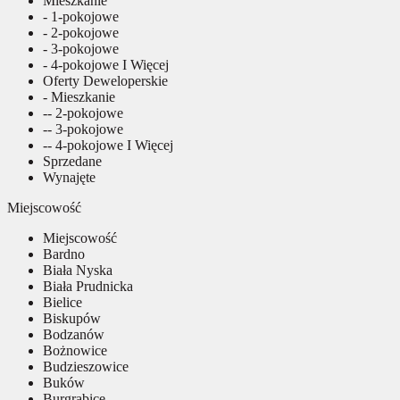
Mieszkanie
- 1-pokojowe
- 2-pokojowe
- 3-pokojowe
- 4-pokojowe I Więcej
Oferty Deweloperskie
- Mieszkanie
-- 2-pokojowe
-- 3-pokojowe
-- 4-pokojowe I Więcej
Sprzedane
Wynajęte
Miejscowość
Miejscowość
Bardno
Biała Nyska
Biała Prudnicka
Bielice
Biskupów
Bodzanów
Bożnowice
Budzieszowice
Buków
Burgrabice