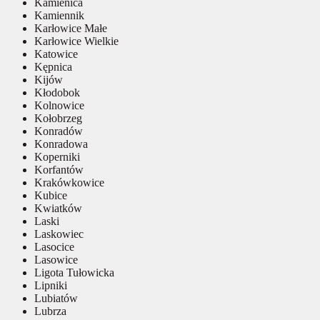
Kamienica
Kamiennik
Karłowice Małe
Karłowice Wielkie
Katowice
Kępnica
Kijów
Kłodobok
Kolnowice
Kołobrzeg
Konradów
Konradowa
Koperniki
Korfantów
Krakówkowice
Kubice
Kwiatków
Laski
Laskowiec
Lasocice
Lasowice
Ligota Tułowicka
Lipniki
Lubiatów
Lubrza