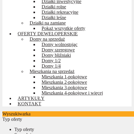
Działki inwestycyjne
Działki rolne
Działki rekreacyjne
Działki leśne
Działki na zamianę
Pokaż wszystkie oferty
OFERTY DEWELOPERSKIE
Domy na sprzedaż
Domy wolnostojąc
Domy szeregowe
Domy bliźniaki
Domy 1/2
Domy 1/4
Mieszkania na sprzedaż
Mieszkania 1-pokojowe
Mieszkania 2-pokojowe
Mieszkania 3-pokojowe
Mieszkania 4-pokojowe i więcej
ARTYKUŁY
KONTAKT
Wyszukiwarka
Typ oferty
Typ oferty