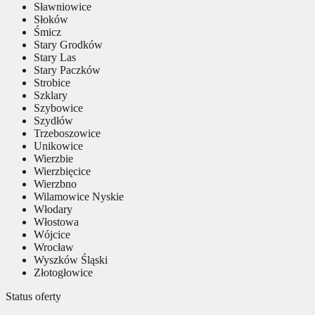
Sławniowice
Słoków
Śmicz
Stary Grodków
Stary Las
Stary Paczków
Strobice
Szklary
Szybowice
Szydłów
Trzeboszowice
Unikowice
Wierzbie
Wierzbięcice
Wierzbno
Wilamowice Nyskie
Włodary
Włostowa
Wójcice
Wrocław
Wyszków Śląski
Złotogłowice
Status oferty