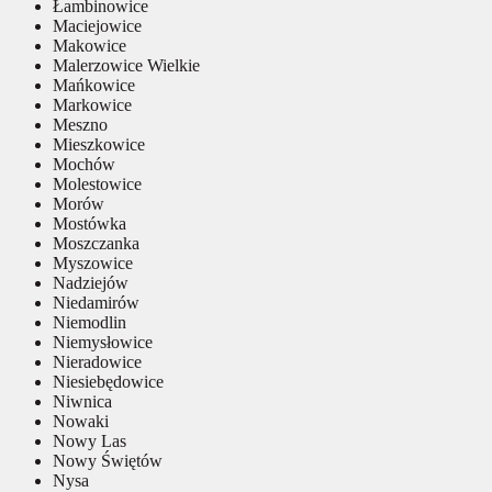
Łambinowice
Maciejowice
Makowice
Malerzowice Wielkie
Mańkowice
Markowice
Meszno
Mieszkowice
Mochów
Molestowice
Morów
Mostówka
Moszczanka
Myszowice
Nadziejów
Niedamirów
Niemodlin
Niemysłowice
Nieradowice
Niesiebędowice
Niwnica
Nowaki
Nowy Las
Nowy Świętów
Nysa