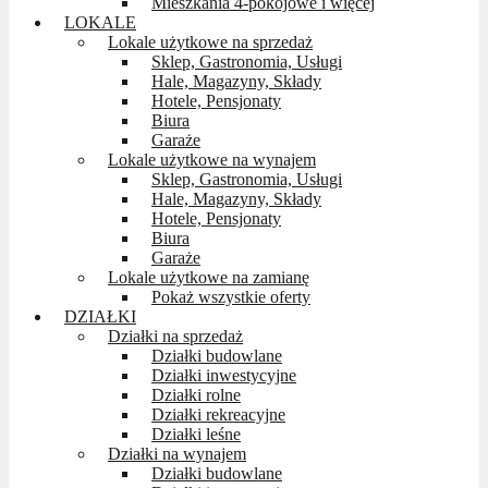
Mieszkania 4-pokojowe i więcej
LOKALE
Lokale użytkowe na sprzedaż
Sklep, Gastronomia, Usługi
Hale, Magazyny, Składy
Hotele, Pensjonaty
Biura
Garaże
Lokale użytkowe na wynajem
Sklep, Gastronomia, Usługi
Hale, Magazyny, Składy
Hotele, Pensjonaty
Biura
Garaże
Lokale użytkowe na zamianę
Pokaż wszystkie oferty
DZIAŁKI
Działki na sprzedaż
Działki budowlane
Działki inwestycyjne
Działki rolne
Działki rekreacyjne
Działki leśne
Działki na wynajem
Działki budowlane