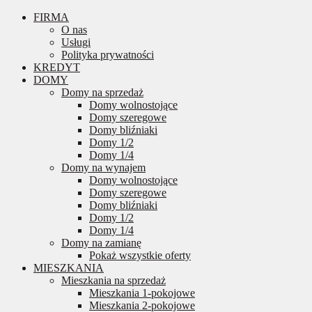
FIRMA
O nas
Usługi
Polityka prywatności
KREDYT
DOMY
Domy na sprzedaż
Domy wolnostojące
Domy szeregowe
Domy bliźniaki
Domy 1/2
Domy 1/4
Domy na wynajem
Domy wolnostojące
Domy szeregowe
Domy bliźniaki
Domy 1/2
Domy 1/4
Domy na zamianę
Pokaż wszystkie oferty
MIESZKANIA
Mieszkania na sprzedaż
Mieszkania 1-pokojowe
Mieszkania 2-pokojowe