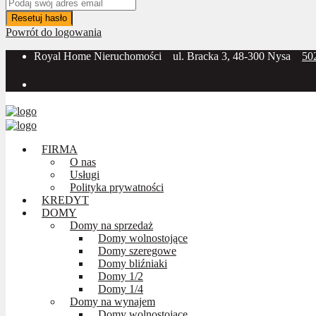
Resetuj hasło
Powrót do logowania
Royal Home Nieruchomości
ul. Bracka 3, 48-300 Nysa
50
Social Media:
FIRMA
O nas
Usługi
Polityka prywatności
KREDYT
DOMY
Domy na sprzedaż
Domy wolnostojące
Domy szeregowe
Domy bliźniaki
Domy 1/2
Domy 1/4
Domy na wynajem
Domy wolnostojące