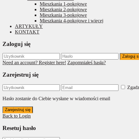
Mieszkania 1-pokojowe
Mieszkania 2-pokojowe
Mieszkania 3-pokojowe
Mieszkania 4-pokojowe i więcej
ARTYKUŁY
KONTAKT
Zaloguj się
Zaloguj s
Need an account? Register here!
Zapomniałeś hasła?
Zarejestruj się
Zgadz
Hasło zostanie do Ciebie wysłane w wiadomości email
Zarejestruj się
Back to Login
Resetuj hasło