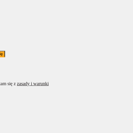
ię
am się z
zasady i warunki