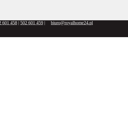
2 601 458
|
502 601 459
|
biuro@royalhome24.pl