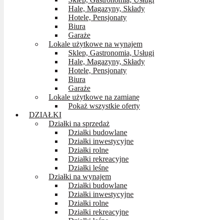
Hale, Magazyny, Składy
Hotele, Pensjonaty
Biura
Garaże
Lokale użytkowe na wynajem
Sklep, Gastronomia, Usługi
Hale, Magazyny, Składy
Hotele, Pensjonaty
Biura
Garaże
Lokale użytkowe na zamianę
Pokaż wszystkie oferty
DZIAŁKI
Działki na sprzedaż
Działki budowlane
Działki inwestycyjne
Działki rolne
Działki rekreacyjne
Działki leśne
Działki na wynajem
Działki budowlane
Działki inwestycyjne
Działki rolne
Działki rekreacyjne