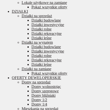
Lokale użytkowe na zamianę
Pokaż wszystkie oferty
DZIAŁKI
Działki na sprzedaż
Działki budowlane
Działki inwestycyjne
Działki rolne
Działki rekreacyjne
Działki leśne
Działki na wynajem
Działki budowlane
Działki inwestycyjne
Działki rolne
Działki rekreacyjne
Działki leśne
Działki na zamianę
Pokaż wszystkie oferty
OFERTY DEWELOPERSKIE
Domy na sprzedaż
Domy wolnostojąc
Domy szeregowe
Domy bliźniaki
Domy 1/2
Domy 1/4
Mieszkania na sprzedaż