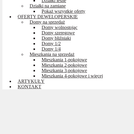
Działki leśne
Działki na zamianę
Pokaż wszystkie oferty
OFERTY DEWELOPERSKIE
Domy na sprzedaż
Domy wolnostojąc
Domy szeregowe
Domy bliźniaki
Domy 1/2
Domy 1/4
Mieszkania na sprzedaż
Mieszkania 1-pokojowe
Mieszkania 2-pokojowe
Mieszkania 3-pokojowe
Mieszkania 4-pokojowe i więcej
ARTYKUŁY
KONTAKT