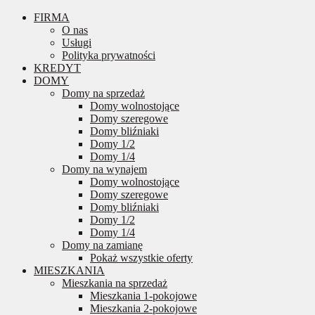
FIRMA
O nas
Usługi
Polityka prywatności
KREDYT
DOMY
Domy na sprzedaż
Domy wolnostojące
Domy szeregowe
Domy bliźniaki
Domy 1/2
Domy 1/4
Domy na wynajem
Domy wolnostojące
Domy szeregowe
Domy bliźniaki
Domy 1/2
Domy 1/4
Domy na zamianę
Pokaż wszystkie oferty
MIESZKANIA
Mieszkania na sprzedaż
Mieszkania 1-pokojowe
Mieszkania 2-pokojowe