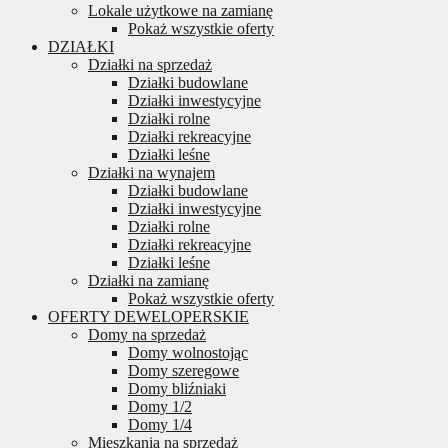
Lokale użytkowe na zamianę
Pokaż wszystkie oferty
DZIAŁKI
Działki na sprzedaż
Działki budowlane
Działki inwestycyjne
Działki rolne
Działki rekreacyjne
Działki leśne
Działki na wynajem
Działki budowlane
Działki inwestycyjne
Działki rolne
Działki rekreacyjne
Działki leśne
Działki na zamianę
Pokaż wszystkie oferty
OFERTY DEWELOPERSKIE
Domy na sprzedaż
Domy wolnostojąc
Domy szeregowe
Domy bliźniaki
Domy 1/2
Domy 1/4
Mieszkania na sprzedaż