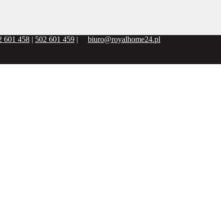
2 601 458
|
502 601 459
|
biuro@royalhome24.pl