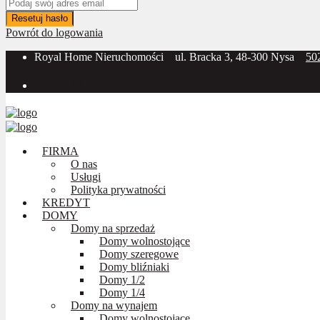
Resetuj hasło
Powrót do logowania
Royal Home Nieruchomości
ul. Bracka 3, 48-300 Nysa
50
Social Media:
FIRMA
O nas
Usługi
Polityka prywatności
KREDYT
DOMY
Domy na sprzedaż
Domy wolnostojące
Domy szeregowe
Domy bliźniaki
Domy 1/2
Domy 1/4
Domy na wynajem
Domy wolnostojące