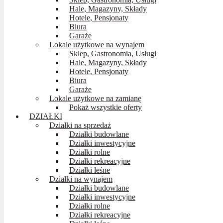
Hale, Magazyny, Składy
Hotele, Pensjonaty
Biura
Garaże
Lokale użytkowe na wynajem
Sklep, Gastronomia, Usługi
Hale, Magazyny, Składy
Hotele, Pensjonaty
Biura
Garaże
Lokale użytkowe na zamianę
Pokaż wszystkie oferty
DZIAŁKI
Działki na sprzedaż
Działki budowlane
Działki inwestycyjne
Działki rolne
Działki rekreacyjne
Działki leśne
Działki na wynajem
Działki budowlane
Działki inwestycyjne
Działki rolne
Działki rekreacyjne