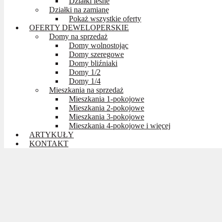
Działki leśne
Działki na zamianę
Pokaż wszystkie oferty
OFERTY DEWELOPERSKIE
Domy na sprzedaż
Domy wolnostojąc
Domy szeregowe
Domy bliźniaki
Domy 1/2
Domy 1/4
Mieszkania na sprzedaż
Mieszkania 1-pokojowe
Mieszkania 2-pokojowe
Mieszkania 3-pokojowe
Mieszkania 4-pokojowe i więcej
ARTYKUŁY
KONTAKT