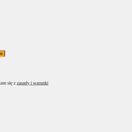
ię
am się z
zasady i warunki