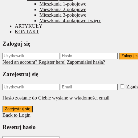
Mieszkania 1-pokojowe
Mieszkania 2-pokojowe
Mieszkania 3-pokojowe
Mieszkania 4-pokojowe i więcej
ARTYKUŁY
KONTAKT
Zaloguj się
Zaloguj s
Need an account? Register here!
Zapomniałeś hasła?
Zarejestruj się
Zgadz
Hasło zostanie do Ciebie wysłane w wiadomości email
Zarejestruj się
Back to Login
Resetuj hasło