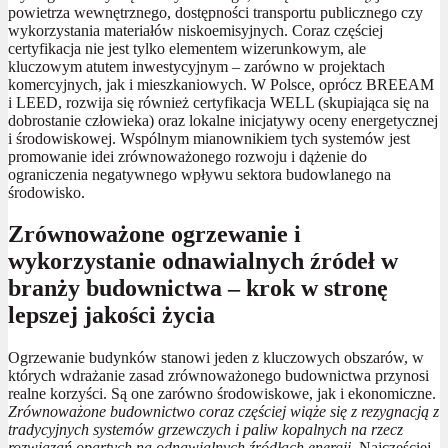
powietrza wewnętrznego, dostępności transportu publicznego czy
wykorzystania materiałów niskoemisyjnych. Coraz częściej
certyfikacja nie jest tylko elementem wizerunkowym, ale
kluczowym atutem inwestycyjnym – zarówno w projektach
komercyjnych, jak i mieszkaniowych. W Polsce, oprócz BREEAM
i LEED, rozwija się również certyfikacja WELL (skupiająca się na
dobrostanie człowieka) oraz lokalne inicjatywy oceny energetycznej
i środowiskowej. Wspólnym mianownikiem tych systemów jest
promowanie idei zrównoważonego rozwoju i dążenie do
ograniczenia negatywnego wpływu sektora budowlanego na
środowisko.
Zrównoważone ogrzewanie i
wykorzystanie odnawialnych źródeł w
branży budownictwa – krok w stronę
lepszej jakości życia
Ogrzewanie budynków stanowi jeden z kluczowych obszarów, w
których wdrażanie zasad zrównoważonego budownictwa przynosi
realne korzyści. Są one zarówno środowiskowe, jak i ekonomiczne.
Zrównoważone budownictwo coraz częściej wiąże się z rezygnacją z
tradycyjnych systemów grzewczych i paliw kopalnych na rzecz
rozwiązań opartych na odnawialnych źródłach energii.
Najczęściej