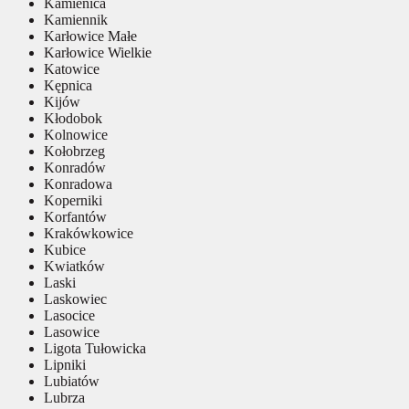
Kamienica
Kamiennik
Karłowice Małe
Karłowice Wielkie
Katowice
Kępnica
Kijów
Kłodobok
Kolnowice
Kołobrzeg
Konradów
Konradowa
Koperniki
Korfantów
Krakówkowice
Kubice
Kwiatków
Laski
Laskowiec
Lasocice
Lasowice
Ligota Tułowicka
Lipniki
Lubiatów
Lubrza