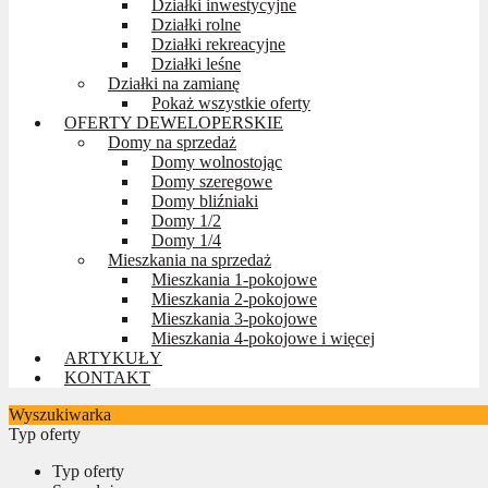
Działki inwestycyjne
Działki rolne
Działki rekreacyjne
Działki leśne
Działki na zamianę
Pokaż wszystkie oferty
OFERTY DEWELOPERSKIE
Domy na sprzedaż
Domy wolnostojąc
Domy szeregowe
Domy bliźniaki
Domy 1/2
Domy 1/4
Mieszkania na sprzedaż
Mieszkania 1-pokojowe
Mieszkania 2-pokojowe
Mieszkania 3-pokojowe
Mieszkania 4-pokojowe i więcej
ARTYKUŁY
KONTAKT
Wyszukiwarka
Typ oferty
Typ oferty