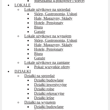
Mieszkania 4-pokojowe i więcej
LOKALE
Lokale użytkowe na sprzedaż
Sklep, Gastronomia, Usługi
Hale, Magazyny, Składy
Hotele, Pensjonaty
Biura
Garaże
Lokale użytkowe na wynajem
Sklep, Gastronomia, Usługi
Hale, Magazyny, Składy
Hotele, Pensjonaty
Biura
Garaże
Lokale użytkowe na zamianę
Pokaż wszystkie oferty
DZIAŁKI
Działki na sprzedaż
Działki budowlane
Działki inwestycyjne
Działki rolne
Działki rekreacyjne
Działki leśne
Działki na wynajem
Działki budowlane