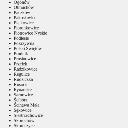
Ogonów
Otmuchów
Paczków
Pakosławice
Piątkowice
Piorunkowice
Piotrowice Nyskie
Podlesie
Pokrzywna
Polski Świętów
Prudnik
Prusinowice
Przełęk
Radzikowice
Regulice
Rudziczka
Rusocin
Rynarcice
Sarnowice
Ścibórz
Ścinawa Mała
Sękowice
Siestrzechowice
Skorochów
Skoroszyce