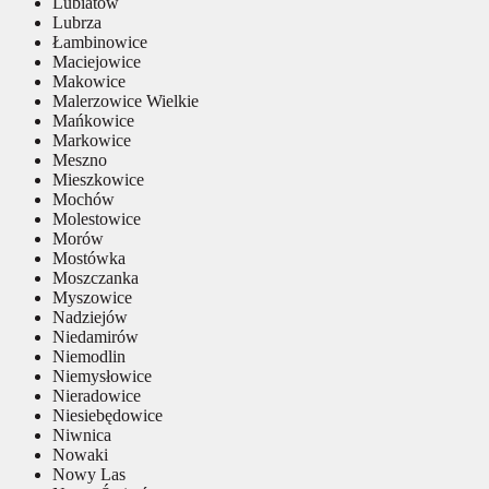
Lubiatów
Lubrza
Łambinowice
Maciejowice
Makowice
Malerzowice Wielkie
Mańkowice
Markowice
Meszno
Mieszkowice
Mochów
Molestowice
Morów
Mostówka
Moszczanka
Myszowice
Nadziejów
Niedamirów
Niemodlin
Niemysłowice
Nieradowice
Niesiebędowice
Niwnica
Nowaki
Nowy Las