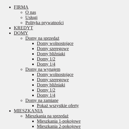
FIRMA
O nas
Usługi
Polityka prywatności
KREDYT
DOMY
Domy na sprzedaż
Domy wolnostojące
Domy szeregowe
Domy bliźniaki
Domy 1/2
Domy 1/4
Domy na wynajem
Domy wolnostojące
Domy szeregowe
Domy bliźniaki
Domy 1/2
Domy 1/4
Domy na zamianę
Pokaż wszystkie oferty
MIESZKANIA
Mieszkania na sprzedaż
Mieszkania 1-pokojowe
Mieszkania 2-pokojowe