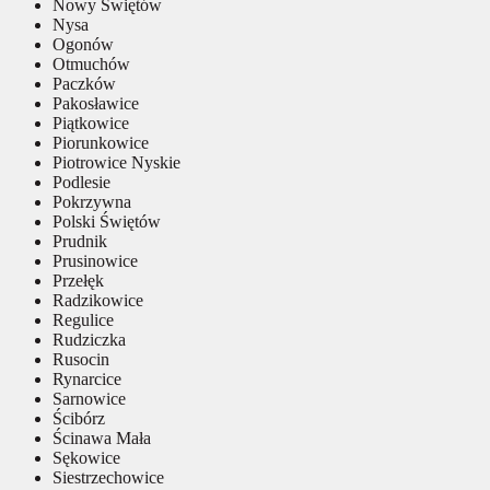
Nowy Świętów
Nysa
Ogonów
Otmuchów
Paczków
Pakosławice
Piątkowice
Piorunkowice
Piotrowice Nyskie
Podlesie
Pokrzywna
Polski Świętów
Prudnik
Prusinowice
Przełęk
Radzikowice
Regulice
Rudziczka
Rusocin
Rynarcice
Sarnowice
Ścibórz
Ścinawa Mała
Sękowice
Siestrzechowice