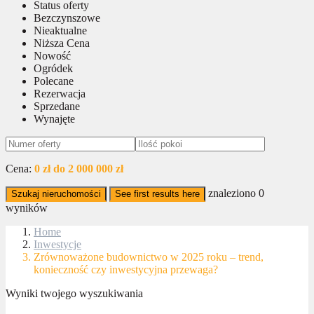
Status oferty
Bezczynszowe
Nieaktualne
Niższa Cena
Nowość
Ogródek
Polecane
Rezerwacja
Sprzedane
Wynajęte
Cena:
0 zł do 2 000 000 zł
znaleziono
0
Szukaj nieruchomości
See first results here
wyników
Home
Inwestycje
Zrównoważone budownictwo w 2025 roku – trend,
konieczność czy inwestycyjna przewaga?
Wyniki twojego wyszukiwania