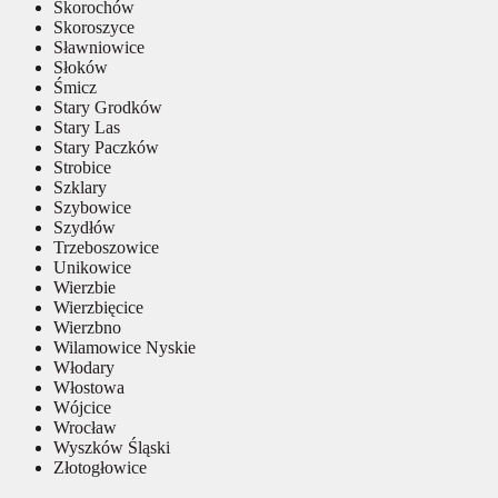
Skorochów
Skoroszyce
Sławniowice
Słoków
Śmicz
Stary Grodków
Stary Las
Stary Paczków
Strobice
Szklary
Szybowice
Szydłów
Trzeboszowice
Unikowice
Wierzbie
Wierzbięcice
Wierzbno
Wilamowice Nyskie
Włodary
Włostowa
Wójcice
Wrocław
Wyszków Śląski
Złotogłowice