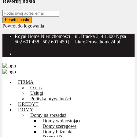
Resetuj hasło
Resetuj hasło
Powrót do logowania
Royal Home Nieruchomości
ul. Bracka 3, 48-300 Nysa
502 601 458
|
502 601 459
|
biuro@royalhome24.pl
Social Media:
FIRMA
O nas
Usługi
Polityka prywatności
KREDYT
DOMY
Domy na sprzedaż
Domy wolnostojące
Domy szeregowe
Domy bliźniaki