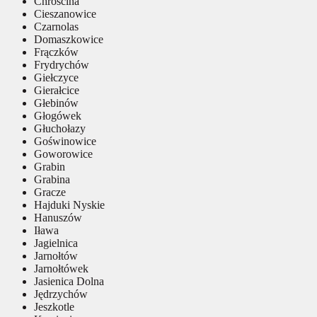
Chróścina
Cieszanowice
Czarnolas
Domaszkowice
Frączków
Frydrychów
Giełczyce
Gierałcice
Głebinów
Głogówek
Głuchołazy
Goświnowice
Goworowice
Grabin
Grabina
Gracze
Hajduki Nyskie
Hanuszów
Iława
Jagielnica
Jarnołtów
Jarnołtówek
Jasienica Dolna
Jędrzychów
Jeszkotle