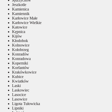
Jędrzychów
Jeszkotle
Kamienica
Kamiennik
Karłowice Małe
Karłowice Wielkie
Katowice
Kępnica
Kijów
Kłodobok
Kolnowice
Kołobrzeg
Konradów
Konradowa
Koperniki
Korfantów
Krakówkowice
Kubice
Kwiatków
Laski
Laskowiec
Lasocice
Lasowice
Ligota Tułowicka
Lipniki