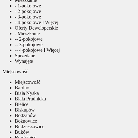
Mieszkanie
- 1-pokojowe
- 2-pokojowe
- 3-pokojowe
- 4-pokojowe I Więcej
Oferty Deweloperskie
- Mieszkanie
-- 2-pokojowe
-- 3-pokojowe
-- 4-pokojowe I Więcej
Sprzedane
Wynajęte
Miejscowość
Miejscowość
Bardno
Biała Nyska
Biała Prudnicka
Bielice
Biskupów
Bodzanów
Bożnowice
Budzieszowice
Buków
Burgrabice