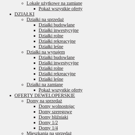
Lokale użytkowe na zamianę
Pokaż wszystkie oferty
DZIAŁKI
Działki na sprzedaż
Działki budowlane
Działki inwestycyjne
Działki rolne
Działki rekreacyjne
Działki leśne
Działki na wynajem
Działki budowlane
Działki inwestycyjne
Działki rolne
Działki rekreacyjne
Działki leśne
Działki na zamianę
Pokaż wszystkie oferty
OFERTY DEWELOPERSKIE
Domy na sprzedaż
Domy wolnostojąc
Domy szeregowe
Domy bliźniaki
Domy 1/2
Domy 1/4
Mieszkania na sprzedaż