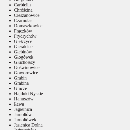
Carbielin
Chróścina
Cieszanowice
Czarnolas
Domaszkowice
Frączków
Frydrychów
Giełczyce
Gierałcice
Głebinów
Głogówek
Głuchołazy
Goświnowice
Goworowice
Grabin
Grabina
Gracze
Hajduki Nyskie
Hanuszów
Iława
Jagielnica
Jarnołtów
Jarnołtówek
Jasienica Dolna