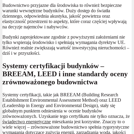
Budownictwo przyjazne dla środowiska to również bezpieczne
warunki wewnętrzne budynków. Duży dostęp do światła
dziennego, odpowiednia akustyka, jakość powietrza oraz
elastyczność przestrzeni to aspekty, które coraz częściej wpływają
na decyzje najemców i nabywców.
Budynki zaprojektowane zgodnie z powyższymi założeniami nie
tylko wspierają środowisko i spełniają wymagania dyrektyw UE.
Również realnie zwiększają wartość inwestycyjną nieruchomości –
dziś i w przyszłości.
Systemy certyfikacji budynków –
BREEAM, LEED i inne standardy oceny
zrównoważonego budownictwa
Systemy certyfikacji, takie jak BREEAM (Building Research
Establishment Environmental Assessment Method) oraz LEED
(Leadership in Energy and Environmental Design), stały się
globalnym punktem odniesienia w ocenie budynków
zrównoważonych. Uzyskanie tego certyfikatu nie tylko oznacza, że
świadectwo energetyczne
mieszkania jest korzystne. Znaczy to o
wiele więcej – zrównoważone budownictwo spełnia rygorystyczne
wymagania dotyczące zużycia energii, zarządzania wodą, jakości