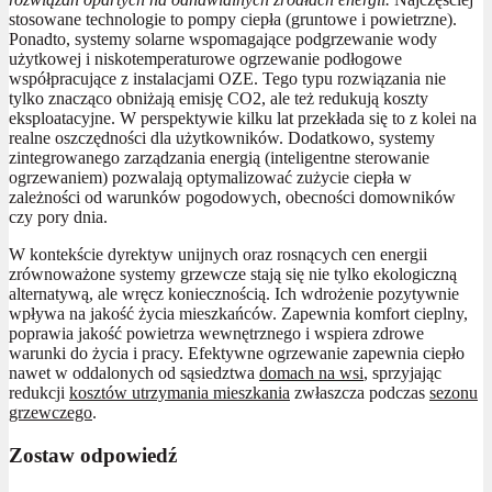
stosowane technologie to pompy ciepła (gruntowe i powietrzne).
Ponadto, systemy solarne wspomagające podgrzewanie wody
użytkowej i niskotemperaturowe ogrzewanie podłogowe
współpracujące z instalacjami OZE. Tego typu rozwiązania nie
tylko znacząco obniżają emisję CO2, ale też redukują koszty
eksploatacyjne. W perspektywie kilku lat przekłada się to z kolei na
realne oszczędności dla użytkowników. Dodatkowo, systemy
zintegrowanego zarządzania energią (inteligentne sterowanie
ogrzewaniem) pozwalają optymalizować zużycie ciepła w
zależności od warunków pogodowych, obecności domowników
czy pory dnia.
W kontekście dyrektyw unijnych oraz rosnących cen energii
zrównoważone systemy grzewcze stają się nie tylko ekologiczną
alternatywą, ale wręcz koniecznością. Ich wdrożenie pozytywnie
wpływa na jakość życia mieszkańców. Zapewnia komfort cieplny,
poprawia jakość powietrza wewnętrznego i wspiera zdrowe
warunki do życia i pracy. Efektywne ogrzewanie zapewnia ciepło
nawet w oddalonych od sąsiedztwa
domach na wsi
, sprzyjając
redukcji
kosztów utrzymania mieszkania
zwłaszcza podczas
sezonu
grzewczego
.
Zostaw odpowiedź