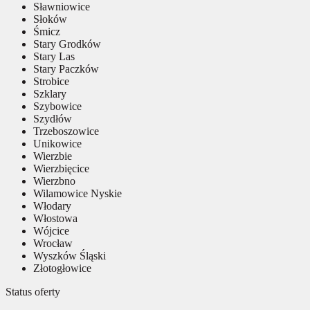
Sławniowice
Słoków
Śmicz
Stary Grodków
Stary Las
Stary Paczków
Strobice
Szklary
Szybowice
Szydłów
Trzeboszowice
Unikowice
Wierzbie
Wierzbięcice
Wierzbno
Wilamowice Nyskie
Włodary
Włostowa
Wójcice
Wrocław
Wyszków Śląski
Złotogłowice
Status oferty