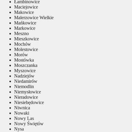
Łambinowice
Maciejowice
Makowice
Malerzowice Wielkie
Mańkowice
Markowice
Meszno
Mieszkowice
Mochów
Molestowice
Morów
Mostówka
Moszczanka
Myszowice
Nadziejów
Niedamirów
Niemodlin
Niemysłowice
Nieradowice
Niesiebędowice
Niwnica
Nowaki
Nowy Las
Nowy Świętów
Nysa