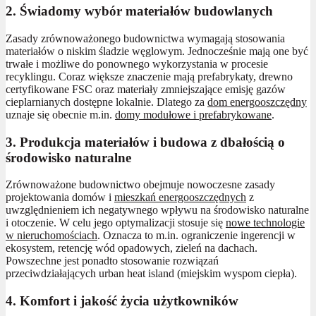
2. Świadomy wybór materiałów budowlanych
Zasady zrównoważonego budownictwa wymagają stosowania
materiałów o niskim śladzie węglowym. Jednocześnie mają one być
trwałe i możliwe do ponownego wykorzystania w procesie
recyklingu. Coraz większe znaczenie mają prefabrykaty, drewno
certyfikowane FSC oraz materiały zmniejszające emisję gazów
cieplarnianych dostępne lokalnie. Dlatego za
dom energooszczędny
uznaje się obecnie m.in.
domy modułowe i prefabrykowane
.
3. Produkcja materiałów i budowa z dbałością o
środowisko naturalne
Zrównoważone budownictwo obejmuje nowoczesne zasady
projektowania domów i
mieszkań energooszczędnych
z
uwzględnieniem ich negatywnego wpływu na środowisko naturalne
i otoczenie. W celu jego optymalizacji stosuje się
nowe technologie
w nieruchomościach
. Oznacza to m.in. ograniczenie ingerencji w
ekosystem, retencję wód opadowych, zieleń na dachach.
Powszechne jest ponadto stosowanie rozwiązań
przeciwdziałających urban heat island (miejskim wyspom ciepła).
4. Komfort i jakość życia użytkowników