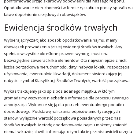
poinformować urząd skarbowy odpowiedni dla naszego regionu.
Opodatkowanie nieruchomości w formie ryczałtu to prosty sposób na
łatwe dopełnienie urzędowych obowiązków.
Ewidencja środków trwałych
Wybierając ryczałt jako sposób opodatkowania najmu, mamy
obowiązek prowadzenia ścisłej ewidencji środków trwałych. Aby
spełniać wszystkie określone prawem wymogi, musi ona
bezwzględnie zawierać kilka elementów. Oto najważniejsze z nich:
liczba porządkowa nieruchomości, daty: nabycia lokalu, rozpoczęcia
użytkowania, ewentualnie likwidacji, dokument stwierdzający jej
nabycie, symbol Klasyfikacji Środków Trwałych, wartość początkowa.
Wykaz traktujemy jako spis posiadanego majątku, w którym
gromadzimy wszystkie niezbędne informacje dla procesu zwanego
amortyzacją. Wykonuje się ją dla potrzeb ewentualnego podatku
dochodowego. Podstawę naliczania odpisów amortyzacyjnych
stanowi wyłącznie wartość początkowa posiadanych przez nas
środków trwałych. Metodę opodatkowania najmu możemy zmienić
niemal w każdej chwili, informując o tym fakcie przedstawicieli urzędu