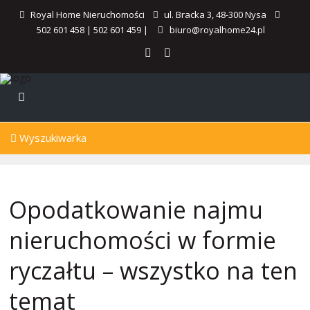
Royal Home Nieruchomości
ul. Bracka 3, 48-300 Nysa
502 601 458
|
502 601 459
|
biuro@royalhome24.pl
Wyszukiwarka
Opodatkowanie najmu
nieruchomości w formie
ryczałtu – wszystko na ten
temat