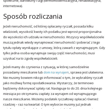
społeczne, darowizny i ulgi (termomodernizacyjna, rehabilitacyjna,
internetowa).
Sposób rozliczania
Jeżeli nieruchomość, od której opłacamy ryczałt, posiada kilku
właścicieli, wysokość kwoty ich podatku jest wprost proporcjonalna
do wysokości ich udziału w nieruchomości. Wszyscy współwłaściciele
muszą jednak wtedy wynajmować nieruchomość i pobierać z tego
tytułu opłaty wynikające z umowy, którą zawarli z wynajmującym. Gdy
tylko jedna osoba wynajmuje swoją część nieruchomości, musi
uzyskać na to zgodę współwłaścicieli.
Jeżeli mamy do czynienia z sytuacją, w której samodzielnie
posiadamy mieszkanie lub
dom na wynajem
, sprawa jest ułatwiona.
Nie musimy bowiem nikogo informować o tym, że wybraliśmy ryczałt
jako możliwą formę opodatkowania. Wystarczy, że terminowo
będziemy dokonywać spłaty rat. Następuje to do 20. dnia kolejnego
miesiąca po otrzymaniu zapłaty za wynajem od wynajmującego
nasze mieszkanie. Możemy podatek ryczałtowy opłacać również
rzadziej – raz na kwartał. O tym wyborze musimy już jednak