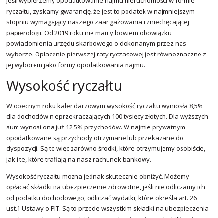
Jeśli wybierzemy opodatkowanie najmu nieruchomości w formie
ryczałtu, zyskamy gwarancję, że jest to podatek w najmniejszym
stopniu wymagający naszego zaangażowania i zniechęcającej
papierologii. Od 2019 roku nie mamy bowiem obowiązku
powiadomienia urzędu skarbowego o dokonanym przez nas
wyborze. Opłacenie pierwszej raty ryczałtowej jest równoznaczne z
jej wyborem jako formy opodatkowania najmu.
Wysokość ryczałtu
W obecnym roku kalendarzowym wysokość ryczałtu wyniosła 8,5%
dla dochodów nieprzekraczających 100 tysięcy złotych. Dla wyższych
sum wynosi ona już 12,5% przychodów. W najmie prywatnym
opodatkowane są przychody otrzymane lub przekazane do
dyspozycji. Są to więc zarówno środki, które otrzymujemy osobiście,
jak i te, które trafiają na nasz rachunek bankowy.
Wysokość ryczałtu można jednak skutecznie obniżyć. Możemy
opłacać składki na ubezpieczenie zdrowotne, jeśli nie odliczamy ich
od podatku dochodowego, odliczać wydatki, które określa art. 26
ust.1 Ustawy o PIT. Są to przede wszystkim składki na ubezpieczenia