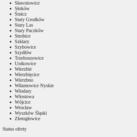
Sławniowice
Słoków
Śmicz
Stary Grodków
Stary Las
Stary Paczków
Strobice
Szklary
Szybowice
Szydłów
Trzeboszowice
Unikowice
Wierzbie
Wierzbięcice
Wierzbno
Wilamowice Nyskie
Włodary
Włostowa
Wójcice
Wrocław
Wyszków Śląski
Złotogłowice
Status oferty