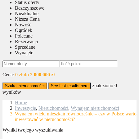
Status oferty
Bezczynszowe
Nieaktualne
Niższa Cena
Nowość
Ogródek
Polecane
Rezerwacja
Sprzedane
Wynajęte
Cena:
0 zł do 2 000 000 zł
znaleziono
0
Szukaj nieruchomości
See first results here
wyników
Home
Inwestycje
,
Nieruchomości
,
Wynajem nieruchomości
Wynajem wielu mieszkań równocześnie – czy w Polsce warto
inwestować w nieruchomości?
Wyniki twojego wyszukiwania