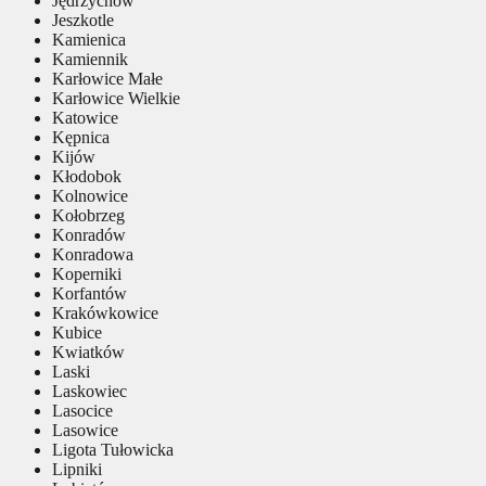
Jędrzychów
Jeszkotle
Kamienica
Kamiennik
Karłowice Małe
Karłowice Wielkie
Katowice
Kępnica
Kijów
Kłodobok
Kolnowice
Kołobrzeg
Konradów
Konradowa
Koperniki
Korfantów
Krakówkowice
Kubice
Kwiatków
Laski
Laskowiec
Lasocice
Lasowice
Ligota Tułowicka
Lipniki