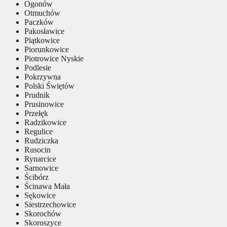
Ogonów
Otmuchów
Paczków
Pakosławice
Piątkowice
Piorunkowice
Piotrowice Nyskie
Podlesie
Pokrzywna
Polski Świętów
Prudnik
Prusinowice
Przełęk
Radzikowice
Regulice
Rudziczka
Rusocin
Rynarcice
Sarnowice
Ścibórz
Ścinawa Mała
Sękowice
Siestrzechowice
Skorochów
Skoroszyce