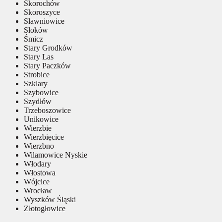
Skorochów
Skoroszyce
Sławniowice
Słoków
Śmicz
Stary Grodków
Stary Las
Stary Paczków
Strobice
Szklary
Szybowice
Szydłów
Trzeboszowice
Unikowice
Wierzbie
Wierzbięcice
Wierzbno
Wilamowice Nyskie
Włodary
Włostowa
Wójcice
Wrocław
Wyszków Śląski
Złotogłowice