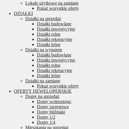
Lokale użytkowe na zamianę
Pokaż wszystkie oferty
DZIAŁKI
Działki na sprzedaż
Działki budowlane
Działki inwestycyjne
Działki rolne
Działki rekreacyjne
Działki leśne
Działki na wynajem
Działki budowlane
Działki inwestycyjne
Działki rolne
Działki rekreacyjne
Działki leśne
Działki na zamianę
Pokaż wszystkie oferty
OFERTY DEWELOPERSKIE
Domy na sprzedaż
Domy wolnostojąc
Domy szeregowe
Domy bliźniaki
Domy 1/2
Domy 1/4
Mieszkania na sprzedaż