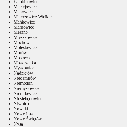
Łambinowice
Maciejowice
Makowice
Malerzowice Wielkie
Mańkowice
Markowice
Meszno
Mieszkowice
Mochów
Molestowice
Morów
Mostówka
Moszczanka
Myszowice
Nadziejów
Niedamirów
Niemodlin
Niemysłowice
Nieradowice
Niesiebędowice
Niwnica
Nowaki
Nowy Las
Nowy Świętów
Nysa