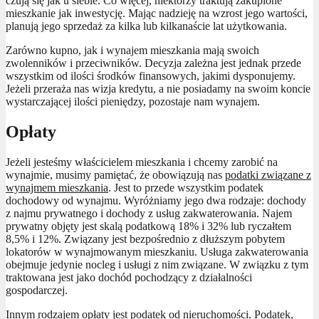
czują się jak u siebie. Co więcej, niektórzy traktują zakupione
mieszkanie jak inwestycję. Mając nadzieję na wzrost jego wartości,
planują jego sprzedaż za kilka lub kilkanaście lat użytkowania.
Zarówno kupno, jak i wynajem mieszkania mają swoich
zwolenników i przeciwników. Decyzja zależna jest jednak przede
wszystkim od ilości środków finansowych, jakimi dysponujemy.
Jeżeli przeraża nas wizja kredytu, a nie posiadamy na swoim koncie
wystarczającej ilości pieniędzy, pozostaje nam wynajem.
Opłaty
Jeżeli jesteśmy właścicielem mieszkania i chcemy zarobić na
wynajmie, musimy pamiętać, że obowiązują nas
podatki związane z
wynajmem mieszkania
. Jest to przede wszystkim podatek
dochodowy od wynajmu. Wyróżniamy jego dwa rodzaje: dochody
z najmu prywatnego i dochody z usług zakwaterowania. Najem
prywatny objęty jest skalą podatkową 18% i 32% lub ryczałtem
8,5% i 12%. Związany jest bezpośrednio z dłuższym pobytem
lokatorów w wynajmowanym mieszkaniu. Usługa zakwaterowania
obejmuje jedynie nocleg i usługi z nim związane. W związku z tym
traktowana jest jako dochód pochodzący z działalności
gospodarczej.
Innym rodzajem opłaty jest podatek od nieruchomości. Podatek,