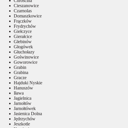
Chróścina
Cieszanowice
Czarnolas
Domaszkowice
Frączków
Frydrychów
Giełczyce
Gierałcice
Głebinów
Głogówek
Głuchołazy
Goświnowice
Goworowice
Grabin
Grabina
Gracze
Hajduki Nyskie
Hanuszów
Iława
Jagielnica
Jarnołtów
Jarnołtówek
Jasienica Dolna
Jędrzychów
Jeszkotle