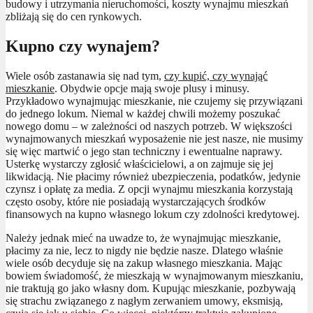
budowy i utrzymania nieruchomości, koszty wynajmu mieszkań
zbliżają się do cen rynkowych.
Kupno czy wynajem?
Wiele osób zastanawia się nad tym,
czy kupić, czy wynająć
mieszkanie
. Obydwie opcje mają swoje plusy i minusy.
Przykładowo wynajmując mieszkanie, nie czujemy się przywiązani
do jednego lokum. Niemal w każdej chwili możemy poszukać
nowego domu – w zależności od naszych potrzeb. W większości
wynajmowanych mieszkań wyposażenie nie jest nasze, nie musimy
się więc martwić o jego stan techniczny i ewentualne naprawy.
Usterkę wystarczy zgłosić właścicielowi, a on zajmuje się jej
likwidacją. Nie płacimy również ubezpieczenia, podatków, jedynie
czynsz i opłatę za media. Z opcji wynajmu mieszkania korzystają
często osoby, które nie posiadają wystarczających środków
finansowych na kupno własnego lokum czy zdolności kredytowej.
Należy jednak mieć na uwadze to, że wynajmując mieszkanie,
płacimy za nie, lecz to nigdy nie będzie nasze. Dlatego właśnie
wiele osób decyduje się na zakup własnego mieszkania. Mając
bowiem świadomość, że mieszkają w wynajmowanym mieszkaniu,
nie traktują go jako własny dom. Kupując mieszkanie, pozbywają
się strachu związanego z nagłym zerwaniem umowy, eksmisją,