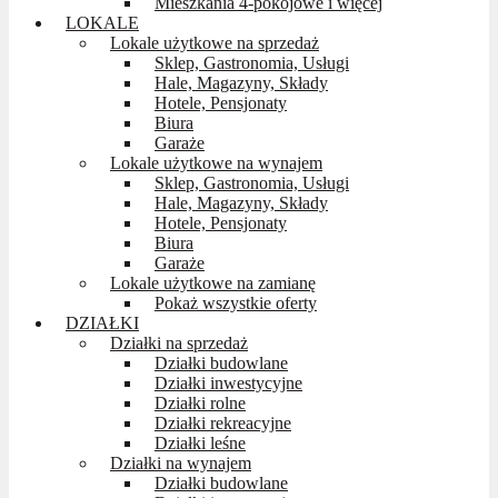
Mieszkania 4-pokojowe i więcej
LOKALE
Lokale użytkowe na sprzedaż
Sklep, Gastronomia, Usługi
Hale, Magazyny, Składy
Hotele, Pensjonaty
Biura
Garaże
Lokale użytkowe na wynajem
Sklep, Gastronomia, Usługi
Hale, Magazyny, Składy
Hotele, Pensjonaty
Biura
Garaże
Lokale użytkowe na zamianę
Pokaż wszystkie oferty
DZIAŁKI
Działki na sprzedaż
Działki budowlane
Działki inwestycyjne
Działki rolne
Działki rekreacyjne
Działki leśne
Działki na wynajem
Działki budowlane