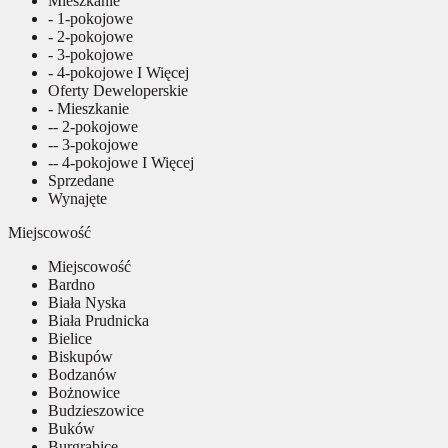
Mieszkanie
- 1-pokojowe
- 2-pokojowe
- 3-pokojowe
- 4-pokojowe I Więcej
Oferty Deweloperskie
- Mieszkanie
-- 2-pokojowe
-- 3-pokojowe
-- 4-pokojowe I Więcej
Sprzedane
Wynajęte
Miejscowość
Miejscowość
Bardno
Biała Nyska
Biała Prudnicka
Bielice
Biskupów
Bodzanów
Bożnowice
Budzieszowice
Buków
Burgrabice