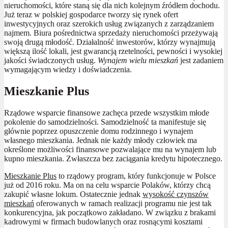
nieruchomości, które staną się dla nich kolejnym źródłem dochodu.
Już teraz w polskiej gospodarce tworzy się rynek ofert
inwestycyjnych oraz szerokich usług związanych z zarządzaniem
najmem. Biura pośrednictwa sprzedaży nieruchomości przeżywają
swoją drugą młodość. Działalność inwestorów, którzy wynajmują
większą ilość lokali, jest gwarancją rzetelności, pewności i wysokiej
jakości świadczonych usług.
Wynajem wielu mieszkań
jest zadaniem
wymagającym wiedzy i doświadczenia.
Mieszkanie Plus
Rządowe wsparcie finansowe zachęca przede wszystkim młode
pokolenie do samodzielności. Samodzielność ta manifestuje się
głównie poprzez opuszczenie domu rodzinnego i wynajem
własnego mieszkania. Jednak nie każdy młody człowiek ma
określone możliwości finansowe pozwalające mu na wynajem lub
kupno mieszkania. Zwłaszcza bez zaciągania kredytu hipotecznego.
Mieszkanie Plus
to rządowy program, który funkcjonuje w Polsce
już od 2016 roku. Ma on na celu wsparcie Polaków, którzy chcą
zakupić własne lokum. Ostatecznie jednak
wysokość czynszów
mieszkań
oferowanych w ramach realizacji programu nie jest tak
konkurencyjna, jak początkowo zakładano. W związku z brakami
kadrowymi w firmach budowlanych oraz rosnącymi kosztami