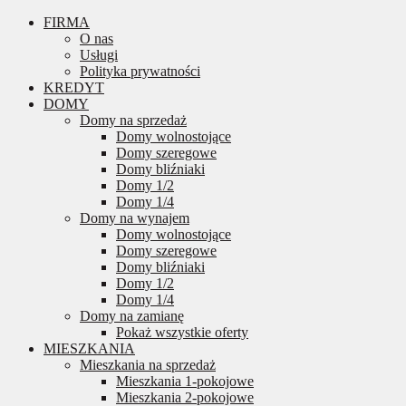
FIRMA
O nas
Usługi
Polityka prywatności
KREDYT
DOMY
Domy na sprzedaż
Domy wolnostojące
Domy szeregowe
Domy bliźniaki
Domy 1/2
Domy 1/4
Domy na wynajem
Domy wolnostojące
Domy szeregowe
Domy bliźniaki
Domy 1/2
Domy 1/4
Domy na zamianę
Pokaż wszystkie oferty
MIESZKANIA
Mieszkania na sprzedaż
Mieszkania 1-pokojowe
Mieszkania 2-pokojowe