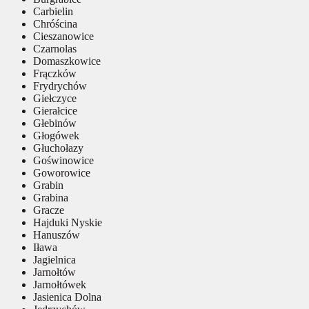
Carbielin
Chróścina
Cieszanowice
Czarnolas
Domaszkowice
Frączków
Frydrychów
Giełczyce
Gierałcice
Głebinów
Głogówek
Głuchołazy
Goświnowice
Goworowice
Grabin
Grabina
Gracze
Hajduki Nyskie
Hanuszów
Iława
Jagielnica
Jarnołtów
Jarnołtówek
Jasienica Dolna