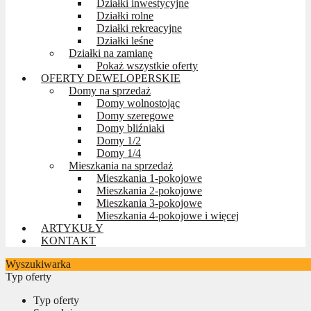
Działki inwestycyjne
Działki rolne
Działki rekreacyjne
Działki leśne
Działki na zamianę
Pokaż wszystkie oferty
OFERTY DEWELOPERSKIE
Domy na sprzedaż
Domy wolnostojąc
Domy szeregowe
Domy bliźniaki
Domy 1/2
Domy 1/4
Mieszkania na sprzedaż
Mieszkania 1-pokojowe
Mieszkania 2-pokojowe
Mieszkania 3-pokojowe
Mieszkania 4-pokojowe i więcej
ARTYKUŁY
KONTAKT
Wyszukiwarka
Typ oferty
Typ oferty