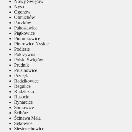
Nowy Świętów
Nysa
Ogonów
Otmuchów
Paczków
Pakosławice
Piątkowice
Piorunkowice
Piotrowice Nyskie
Podlesie
Pokrzywna
Polski Świętów
Prudnik
Prusinowice
Przełęk
Radzikowice
Regulice
Rudziczka
Rusocin
Rynarcice
Sarnowice
Ścibórz
Ścinawa Mała
Sękowice
Siestrzechowice