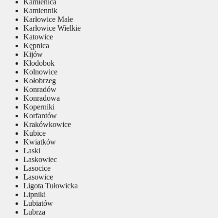
Kamienica
Kamiennik
Karłowice Małe
Karłowice Wielkie
Katowice
Kępnica
Kijów
Kłodobok
Kolnowice
Kołobrzeg
Konradów
Konradowa
Koperniki
Korfantów
Krakówkowice
Kubice
Kwiatków
Laski
Laskowiec
Lasocice
Lasowice
Ligota Tułowicka
Lipniki
Lubiatów
Lubrza