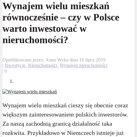
Wynajem wielu mieszkań
równocześnie – czy w Polsce
warto inwestować w
nieruchomości?
Opublikowano przez: Anna Wyka dnia 16 lipca 2019
|
Inwestycje
,
Nieruchomości
,
Wynajem nieruchomości
|
0
Wynajem wielu mieszkań cieszy się obecnie coraz
większym zainteresowaniem polskich inwestorów.
Za naszą zachodnią granicą działalność taka
rozkwita. Przykładowo w Niemczech istnieje już