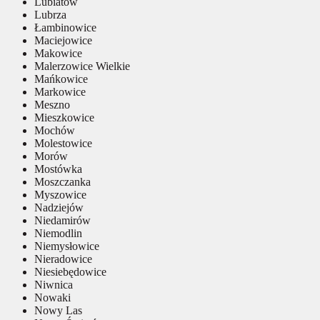
Lubiatów
Lubrza
Łambinowice
Maciejowice
Makowice
Malerzowice Wielkie
Mańkowice
Markowice
Meszno
Mieszkowice
Mochów
Molestowice
Morów
Mostówka
Moszczanka
Myszowice
Nadziejów
Niedamirów
Niemodlin
Niemysłowice
Nieradowice
Niesiebędowice
Niwnica
Nowaki
Nowy Las