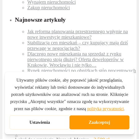
Wynajem nieruchomości
Zakup nieruchomości
Najnowsze artykuły
Jak reforma planowania przestrzennego wpłynie na
nowe inwestycje mieszkaniowe?
Stabilizacja cen mieszkań – czy kupujący mają dziś
przewagę w negocjacjach?
Dlaczego nowe mieszkania na sprzedaż z rynku
pierwotnego stoją dłużej? Oferta deweloperów w
Krakowie, Wrocławiu i nie tylko…
Rynek nieruchomości po obniżkach stóp procentowych
– co czeka kupujących i sprzedających?
Najem w 2026 – czy nadal się opłaca? Trendy,
regulacje i rentowność
Ostatnio dodane oferty
+
Dom na sprzedaż, Hajduki Nyskie
1 050 000 zł
+