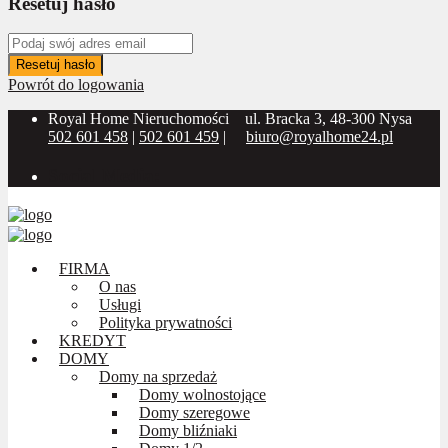
Resetuj hasło
Resetuj hasło
Powrót do logowania
Royal Home Nieruchomości
ul. Bracka 3, 48-300 Nysa
502 601 458
|
502 601 459
|
biuro@royalhome24.pl
Social Media:
FIRMA
O nas
Usługi
Polityka prywatności
KREDYT
DOMY
Domy na sprzedaż
Domy wolnostojące
Domy szeregowe
Domy bliźniaki