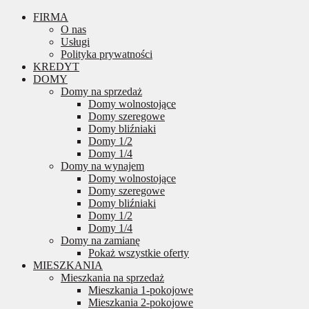
FIRMA
O nas
Usługi
Polityka prywatności
KREDYT
DOMY
Domy na sprzedaż
Domy wolnostojące
Domy szeregowe
Domy bliźniaki
Domy 1/2
Domy 1/4
Domy na wynajem
Domy wolnostojące
Domy szeregowe
Domy bliźniaki
Domy 1/2
Domy 1/4
Domy na zamianę
Pokaż wszystkie oferty
MIESZKANIA
Mieszkania na sprzedaż
Mieszkania 1-pokojowe
Mieszkania 2-pokojowe