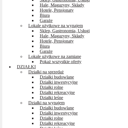
Hale, Magazyny, Składy
Hotele, Pensjonaty
Biura
Garaże
Lokale użytkowe na wynajem
Sklep, Gastronomia, Usługi
Hale, Magazyny, Składy
Hotele, Pensjonaty
Biura
Garaże
Lokale użytkowe na zamianę
Pokaż wszystkie oferty
DZIAŁKI
Działki na sprzedaż
Działki budowlane
Działki inwestycyjne
Działki rolne
Działki rekreacyjne
Działki leśne
Działki na wynajem
Działki budowlane
Działki inwestycyjne
Działki rolne
Działki rekreacyjne