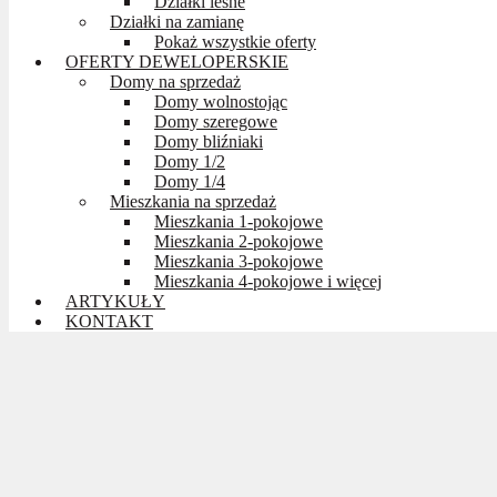
Działki leśne
Działki na zamianę
Pokaż wszystkie oferty
OFERTY DEWELOPERSKIE
Domy na sprzedaż
Domy wolnostojąc
Domy szeregowe
Domy bliźniaki
Domy 1/2
Domy 1/4
Mieszkania na sprzedaż
Mieszkania 1-pokojowe
Mieszkania 2-pokojowe
Mieszkania 3-pokojowe
Mieszkania 4-pokojowe i więcej
ARTYKUŁY
KONTAKT