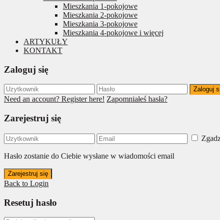
Mieszkania 1-pokojowe
Mieszkania 2-pokojowe
Mieszkania 3-pokojowe
Mieszkania 4-pokojowe i więcej
ARTYKUŁY
KONTAKT
Zaloguj się
Zaloguj s
Need an account? Register here!
Zapomniałeś hasła?
Zarejestruj się
Zgadz
Hasło zostanie do Ciebie wysłane w wiadomości email
Zarejestruj się
Back to Login
Resetuj hasło