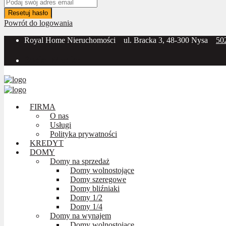
Resetuj hasło
Powrót do logowania
Royal Home Nieruchomości
ul. Bracka 3, 48-300 Nysa
50
Social Media:
FIRMA
O nas
Usługi
Polityka prywatności
KREDYT
DOMY
Domy na sprzedaż
Domy wolnostojące
Domy szeregowe
Domy bliźniaki
Domy 1/2
Domy 1/4
Domy na wynajem
Domy wolnostojące