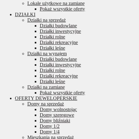
Lokale użytkowe na zamianę
Pokaż wszystkie oferty
DZIAŁKI
Działki na sprzedaż
Działki budowlane
Działki inwestycyjne
Działki rolne
Działki rekreacyjne
Działki leśne
Działki na wynajem
Działki budowlane
Działki inwestycyjne
Działki rolne
Działki rekreacyjne
Działki leśne
Działki na zamianę
Pokaż wszystkie oferty
OFERTY DEWELOPERSKIE
Domy na sprzedaż
Domy wolnostojąc
Domy szeregowe
Domy bliźniaki
Domy 1/2
Domy 1/4
Mieszkania na sprzedaż