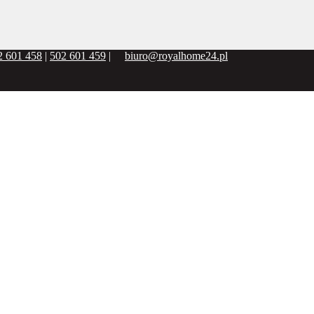
2 601 458
|
502 601 459
|
biuro@royalhome24.pl