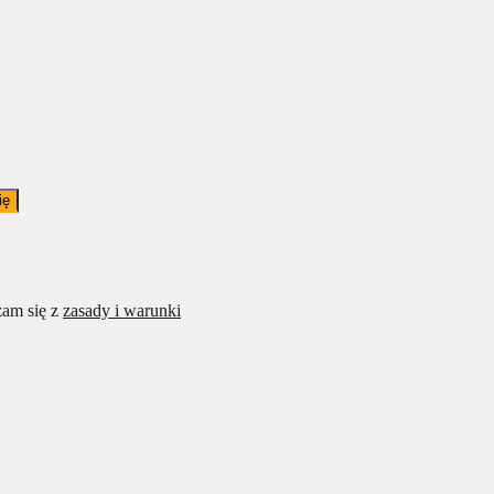
ię
am się z
zasady i warunki